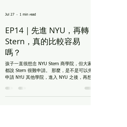
Jul 27
1 min read
EP14｜先進 NYU，再轉
Stern，真的比較容易
嗎？
孩子一直很想念 NYU Stern 商學院，但大家
都說 Stern 很難申請。 那麼，是不是可以先
申請 NYU 其他學院，進入 NYU 之後，再想
辦法轉進 Stern？這條路真的比較容易嗎？ 這
一集，我們將從 NYU Stern 的案例，帶大家
看懂美國大學不同的招生邏輯，以及「直接申
請」和「校內轉學」背後完全不同的評估方