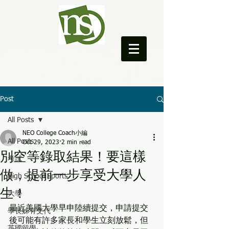
NEO College Coach
Post
All Posts
NEO College Coach小編
All Posts
Oct 29, 2023
2 min read
別空等錄取結果！要這樣
考試
做，提前一步享受大學人
High School Sports
生！
大學
最近美國大學早申陸續提交，申請提交
學長姊有交代
後可能有許多家長和學生立刻放鬆，但
英國留學