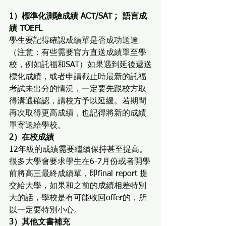
1）標準化測驗成績 ACT/SAT ;  語言成
績 TOEFL
學生要記得確認成績單是否成功送達
（注意：有些需要官方直送成績單至學
校，例如託福和SAT）如果遇到延後遞送
標化成績，或者申請截止時最新的託福
考試未出分的情況，一定要先跟校方取
得溝通確認，請校方予以延緩。若期間
再次取得更高成績，也記得將新的成績
單寄送給學校。
2）在校成績
12年級的成績需要繼續保持甚至提高。
很多大學會要求學生在6-7月份或者開學
前將高三最終成績單，即final report 提
交給大學，如果和之前的成績相差特別
大的話，學校是有可能收回offer的，所
以一定要特別小心。
3）其他文書補充