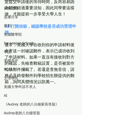
是提交申請後的等待時間，反而容易因
為鬆懈錯過重要須知，因此同學要這樣
留學生活
做，才能提前一步享受大學人生！
直播分享
規劃
01 打開信箱，確認學校是否成功受理申
請
美國醫學院
Ivy League Schools
通常，美國大學在收到你的申請材料後
會寄送一封確認郵件，表示已成功收到
申請
了申請材料。如果一直沒有接收到對方
美國高中
的確認，先檢查郵箱設置，是否被當作
NCAA
垃圾郵件攔截了。若還是杳無音信，請
務必及時發郵件到學校招生辦提供的郵
文理學院
箱，詢問具體情況以防萬一。
美國大學申請不求人
AI
《Audrey 老師的八分鐘家長答疑》
Audrey老師八分鐘答疑