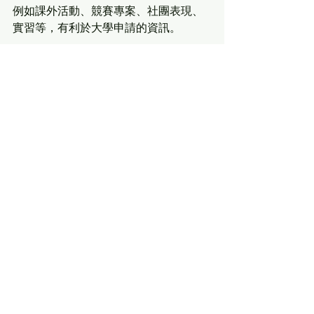
例如課外活動、競賽專案、社團表現、
實習等，有利於大學申請的資訊。
總之謹記，不論遇到何種特殊狀況，都
要
及時主動與校方溝通，尋求解決辦
法
。拿出誠懇的態度，闡明事情原委以
尋求校方的諒解並給予機會，其實招生
官也不是那麼的不近人情。
See All
Recent Posts