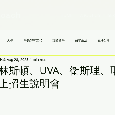
Coach
HOME
ABOUT US
SER
大學
學長姊有交代
英國留學
留學生活
直播分享
h小編
Aug 28, 2025
1 min read
國高中
NCAA
文理學院
美國大學申請不求人
AI
《
林斯頓、UVA、衛斯理、
上招生說明會