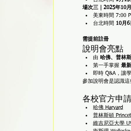
場次三｜2025年10
美東時間 7:00 
台北時間 
10月
需提前註冊
說明會亮點
由 
哈佛、普林斯
第一手掌握 
最
即時 Q&A，
參加說明會是認識這
各校官方申
哈佛 Harvard
普林斯頓 Princet
維吉尼亞大學 U