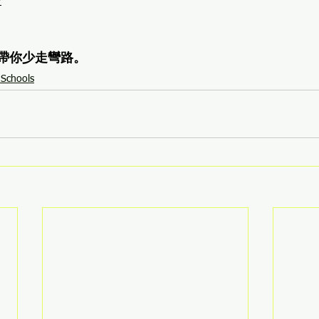
y
O帶你少走彎路。
 Schools