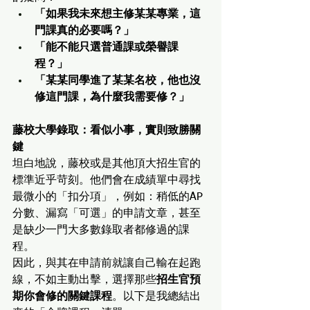
「如果我未來想主修某某專業，這
門課真的必要嗎？」
「能不能只選普通課或榮譽課
程？」
「某某同學進了某某名校，他也沒
修這門課，為什麼我需要修？」
藤校大學錄取：看似小事，實則致勝關
鍵
坦白地說，藤校或是其他頂大招生官的
標準近乎苛刻。他們會在成績單中尋找
最微小的「扣分項」，例如：稍低的AP
分數、漏寫「可選」的申請文章，甚至
是缺少一門大多數錄取者都修過的課
程。
因此，與其在申請前就讓自己輸在起跑
線，不如主動出擊，選擇那些
招生官預
期你會修的關鍵課程
。以下是我總結出