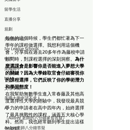
留學生活
直播分享
規劃
每年的這個時候，學生們都忙著為下一
美國醫學院
學年的課程做選擇。我想利用這個機
Ivy League Schools
會，分享我在過去20多年作為藤校申請
申請
顧問時，對課程選擇的深刻洞察。
為什
麼選課會是影響你是否能進入夢想大學
美國高中
的關鍵？因為大學錄取官會仔細審視你
NCAA
的課程選擇，它們反映了你的學術潛力
和學習態度！
文理學院
在我幫助無數學生進入常春藤及其他高
美國大學申請不求人
度選擇性大學的經驗中，我發現最具競
爭力的申請者在高中四年內，始終選擇
AI
了最具挑戰性的課程，涵蓋五大核心學
《Audrey 老師的八分鐘家長答疑》
科。然而，我也經常聽到學生提出這樣
Audrey老師八分鐘答疑
的疑問：