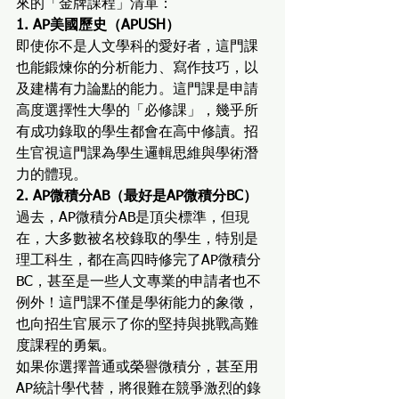
來的「金牌課程」清單：
1. AP美國歷史（APUSH）
即使你不是人文學科的愛好者，這門課
也能鍛煉你的分析能力、寫作技巧，以
及建構有力論點的能力。這門課是申請
高度選擇性大學的「必修課」，幾乎所
有成功錄取的學生都會在高中修讀。招
生官視這門課為學生邏輯思維與學術潛
力的體現。
2. AP微積分AB（最好是AP微積分BC）
過去，AP微積分AB是頂尖標準，但現
在，大多數被名校錄取的學生，特別是
理工科生，都在高四時修完了AP微積分
BC，甚至是一些人文專業的申請者也不
例外！這門課不僅是學術能力的象徵，
也向招生官展示了你的堅持與挑戰高難
度課程的勇氣。
如果你選擇普通或榮譽微積分，甚至用
AP統計學代替，將很難在競爭激烈的錄