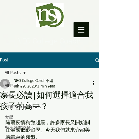
NEO College Coach
Post
All Posts
NEO College Coach小編
All Posts
Jan 29, 2023
3 min read
家長必讀|如何選擇適合我
考試
孩子的高中？
High School Sports
大學
隨著疫情稍微趨緩，許多家長又開始關
學長姊有交代
注美國低齡留學。今天我們就來介紹美
國高中的類型。
英國留學