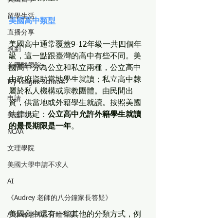
留學生活
美國高中類型
直播分享
美國高中通常覆蓋9-12年級一共四個年
規劃
級，這一點跟臺灣的高中有些不同。美
美國醫學院
國高中分為公立和私立兩種，公立高中
由政府資助當地學生就讀；私立高中隸
Ivy League Schools
屬於私人機構或宗教團體。由民間出
申請
資，供當地或外籍學生就讀。按照美國
法律規定：
公立高中允許外籍學生就讀
美國高中
的最長期限是一年
。
NCAA
文理學院
美國大學申請不求人
AI
《Audrey 老師的八分鐘家長答疑》
美國高中還有一些其他的分類方式，例
Audrey老師八分鐘答疑