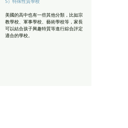
5）特殊性質學校
美國的高中也有一些其他分類，比如宗
教學校、軍事學校、藝術學校等，家長
可以結合孩子興趣特質等進行綜合評定
適合的學校。
很多家長對於有宗教背景的學校有很大
的誤解，其實在美國教會學校雖然有宗
教背景，但是它並不會強迫你去信仰他
們的宗教。學校只要求你尊重他們的宗
教，可能是每週只有一節的宗教課，年