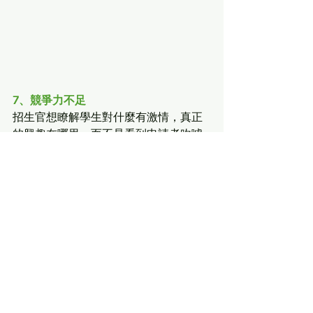
7、競爭力不足
招生官想瞭解學生對什麼有激情，真正
的興趣在哪里，而不是看到申請者吹噓
課外活動。
招生官看重『質』而不是『量』。同時
透過這些活動展現出你對社區的貢獻、
領導能力、等Make the world a better 
place.
申請沒有捷徑，
NEO讓你少走彎路！