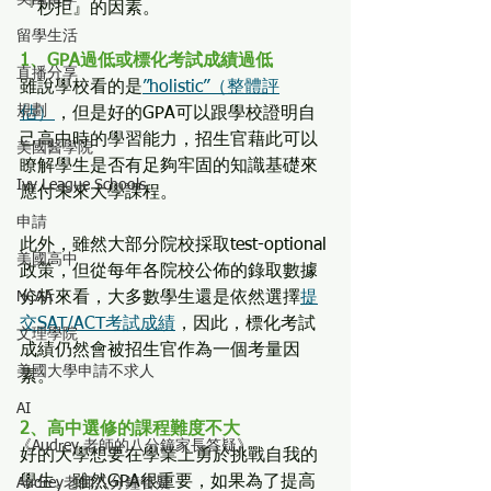
『秒拒』的因素。
留學生活
1、GPA過低或標化考試成績過低
直播分享
雖說學校看的是
”holistic”（整體評
規劃
估）
，但是好的GPA可以跟學校證明自
己高中時的學習能力，招生官藉此可以
美國醫學院
瞭解學生是否有足夠牢固的知識基礎來
Ivy League Schools
應付未來大學課程。
申請
此外，雖然大部分院校採取test-optional
美國高中
政策，但從每年各院校公佈的錄取數據
NCAA
分析來看，大多數學生還是依然選擇
提
交SAT/ACT考試成績
，因此，標化考試
文理學院
成績仍然會被招生官作為一個考量因
美國大學申請不求人
素。
AI
2、高中選修的課程難度不大
《Audrey 老師的八分鐘家長答疑》
好的大學想要在學業上勇於挑戰自我的
學生。雖然GPA很重要，如果為了提高
Audrey老師八分鐘答疑