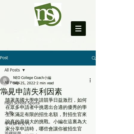
NEO College Coach
Post
All Posts
NEO College Coach小編
All Posts
Sep 25, 2022
2 min read
常見申請失利因素
考試
隨著美國大學申請競爭日益激烈，如何
High School Sports
在眾多申請者中挑選出合適的優秀的學
大學
生來滿足有限的招生名額，對招生官來
說真的是很大的挑戰。小編在這裏為大
學長姊有交代
家分享申請時，哪些會讓你被招生官
英國留學