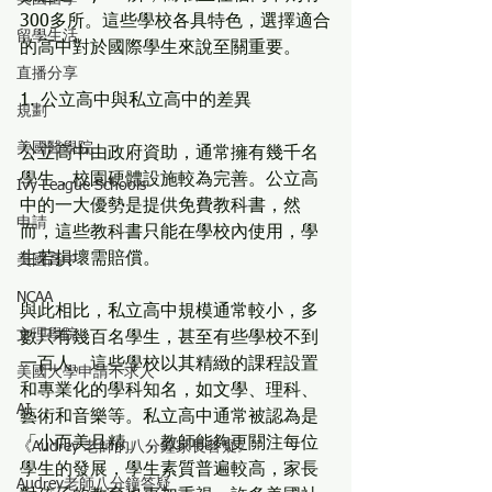
300多所。這些學校各具特色，選擇適合
留學生活
的高中對於國際學生來說至關重要。
直播分享
1. 公立高中與私立高中的差異
規劃
美國醫學院
公立高中由政府資助，通常擁有幾千名
學生，校園硬體設施較為完善。公立高
Ivy League Schools
中的一大優勢是提供免費教科書，然
申請
而，這些教科書只能在學校內使用，學
生若損壞需賠償。
美國高中
NCAA
與此相比，私立高中規模通常較小，多
文理學院
數只有幾百名學生，甚至有些學校不到
一百人。這些學校以其精緻的課程設置
美國大學申請不求人
和專業化的學科知名，如文學、理科、
AI
藝術和音樂等。私立高中通常被認為是
「小而美且精」，教師能夠更關注每位
《Audrey 老師的八分鐘家長答疑》
學生的發展，學生素質普遍較高，家長
Audrey老師八分鐘答疑