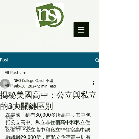
NEO College Coach
Post
All Posts
NEO College Coach小編
All Posts
Sep 16, 2024
2 min read
揭秘美國高中：公立與私立
考試
的3大關鍵區別
High School Sports
在美國，約有30,000多所高中，其中包
大學
括公立高中、私立非住宿高中和私立住
學長姊有交代
宿高中。公立高中和私立非住宿高中總
數超過29,000所，而私立住宿高中則有
英國留學