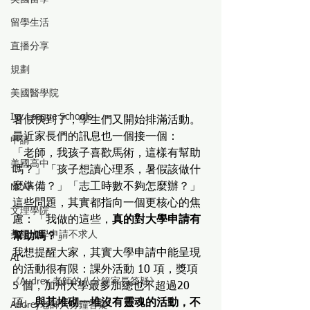
留學生活
直播分享
規劃
美國醫學院
Ivy League Schools
暑假快到了，學生們又開始排滿活動。
最近家長們的訊息也一個接一個：
申請
「老師，我孩子喜歡馬術，這樣有幫助
美國高中
嗎？」「孩子想讀心理系，暑假該做什
麼準備？」「志工時數不夠怎麼辦？」
NCAA
這些問題，其實都指向一個更核心的焦
文理學院
慮：「我做的這些，
真的對大學申請有
美國大學申請不求人
幫助嗎？
」
我想提醒大家，其實大學申請中能呈現
AI
的活動很有限：課外活動 10 項，獎項 
《Audrey 老師的八分鐘家長答疑》
5 個，加州大學最多加總也不超過20 
項。
與其堆砌一堆沒有靈魂的活動，不
Audrey老師八分鐘答疑