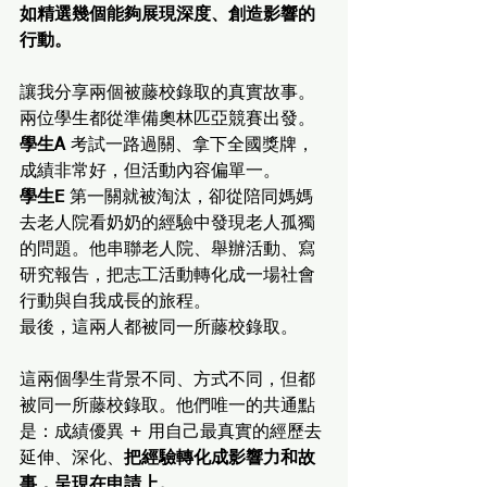
如精選幾個能夠展現深度、創造影響的
行動。
讓我分享兩個被藤校錄取的真實故事。
兩位學生都從準備奧林匹亞競賽出發。
學生A
 考試一路過關、拿下全國獎牌，
成績非常好，但活動內容偏單一。
學生E
 第一關就被淘汰，卻從陪同媽媽
去老人院看奶奶的經驗中發現老人孤獨
的問題。他串聯老人院、舉辦活動、寫
研究報告，把志工活動轉化成一場社會
行動與自我成長的旅程。
最後，這兩人都被同一所藤校錄取。
這兩個學生背景不同、方式不同，但都
被同一所藤校錄取。他們唯一的共通點
是：成績優異 + 用自己最真實的經歷去
延伸、深化、
把經驗轉化成影響力和故
事，呈現在申請上。