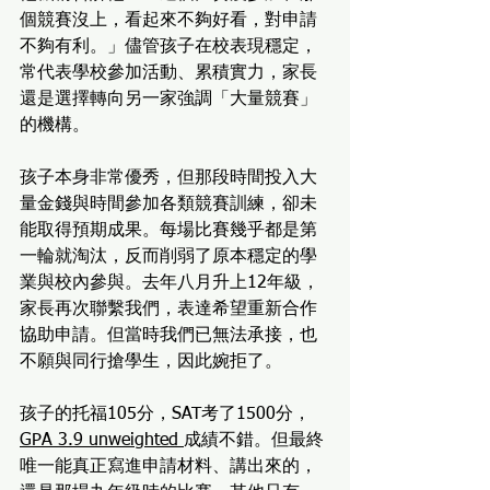
個競賽沒上，看起來不夠好看，對申請
不夠有利。」儘管孩子在校表現穩定，
常代表學校參加活動、累積實力，家長
還是選擇轉向另一家強調「大量競賽」
的機構。
孩子本身非常優秀，但那段時間投入大
量金錢與時間參加各類競賽訓練，卻未
能取得預期成果。每場比賽幾乎都是第
一輪就淘汰，反而削弱了原本穩定的學
業與校內參與。去年八月升上12年級，
家長再次聯繫我們，表達希望重新合作
協助申請。但當時我們已無法承接，也
不願與同行搶學生，因此婉拒了。
孩子的托福105分，SAT考了1500分，
GPA 3.9 unweighted 
成績不錯。但最終
唯一能真正寫進申請材料、講出來的，