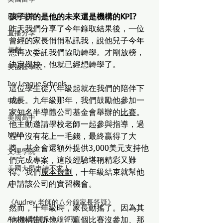
留學生活
孩子拼的是他的未來還是機構的KPI?
昨天我們分享了今年錄取結果後，一位
直播分享
曾經的家長悄悄私訊我，說他兒子今年
規劃
想再次委託我們協助轉學。才剛放榜，
決定學校，他就已經想轉學了。
美國醫學院
Ivy League Schools
這位學生從八年級起就在我們的陪伴下
成長。九年級那年，我們鼓勵他參加一
申請
家知名半導體公司基金會舉辦的
比賽
。
美國高中
他主動邀請學校老師一起參與指導，過
NCAA
程中沒有花上一毛錢，最終贏得了大
獎。基金會還額外提供3,000美元支持他
文理學院
們完成專案，這段經驗堪稱精彩又難
美國大學申請不求人
得。我們
原本規劃
，十年級結束就幫他
申請該公司的實習機會。
AI
《Audrey 老師的八分鐘家長答疑》
然而，十年級時，家長動搖了。因為其
Audrey老師八分鐘答疑
他機構告訴他：「這個比賽沒參加、那