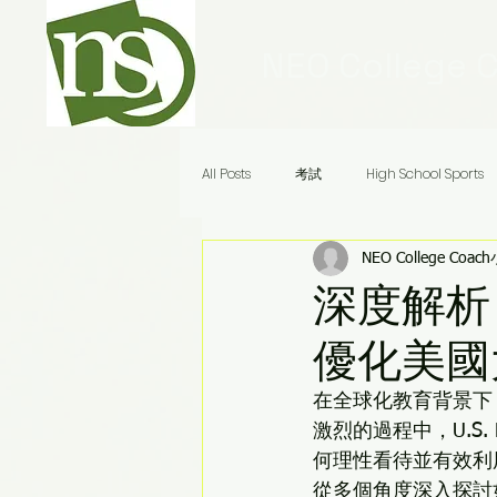
NEO College 
All Posts
考試
High School Sports
NEO College Coac
Ivy League Schools
申請
美
深度解析：
優化美國
Audrey老師八分鐘答疑
在全球化教育背景下
激烈的過程中，U.S
何理性看待並有效利
從多個角度深入探討如