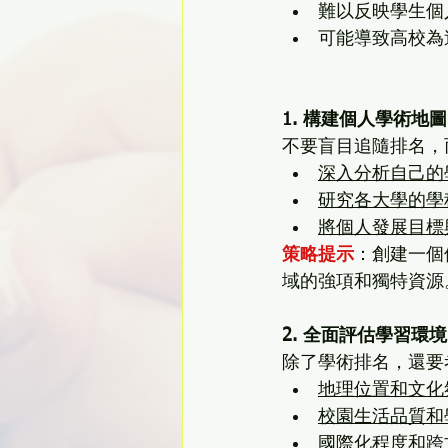
難以反映學生個
可能導致高校為
1. 構建個人學術地圖
不要盲目追隨排名，
深入分析自己的
研究各大學的學
將個人發展目標
策略提示
：創建一個
域的強項和獨特資源
2. 全面評估學習環境
除了學術排名，還要
地理位置和文化
校園生活品質和
國際化程度和跨