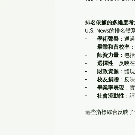
排名依據的多維度考
U.S. News的
-	
學術聲譽
：通過
-	
畢業和留校率
：
-	
師資力量
：包括
-	
選擇性
：反映在
-	
財政資源
：體現
-	
校友捐贈
：反映
-	
畢業率表現
：實
-	
社會流動性
：評
這些指標綜合反映了