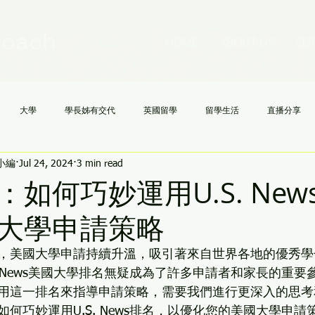
Coach
HOME
ABOUT US
SER
大學
學長姊有交代
英國留學
留學生活
直播分享
h小編
Jul 24, 2024
3 min read
國高中
NCAA
文理學院
美國大學申請不求人
AI
《
如何巧妙運用U.S. New
大學申請策略
，美國大學申請持續升溫，吸引著來自世界各地的優秀學
. News美國大學排名無疑成為了許多申請者和家長的重
用這一排名來指導申請策略，需要我們進行更深入的思考
何巧妙運用U.S. News排名，以優化您的美國大學申請