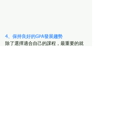
4、保持良好的GPA發展趨勢
除了選擇適合自己的課程，最重要的就
是長期保持好的GPA。
申請沒有捷徑，
NEO讓你少走彎路！
如果您對美國高中申請、選課、課外活
動等有任何問題，都可
聯繫NEO顧問諮
詢
哦！