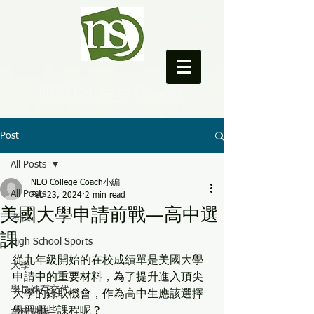
NEO College Coach
Post
All Posts
NEO College Coach小編
All Posts
Feb 23, 2024
2 min read
美國大學申請前戰—高中選
考試
課
High School Sports
從九年級開始的在校成績單是美國大學
大學
申請中的重要材料，為了提升進入頂尖
學長姊有交代
大學的錄取機會，作為高中生應該選擇
學習哪些課程呢？
英國留學