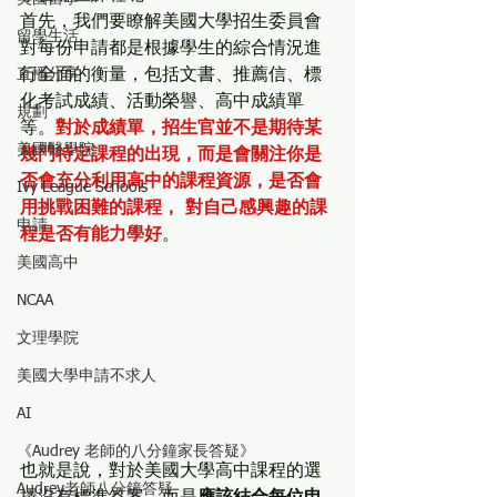
首先，我們要瞭解美國大學招生委員會
留學生活
對每份申請都是根據學生的綜合情況進
直播分享
行全面的衡量，包括文書、推薦信、標
化考試成績、活動榮譽、高中成績單
規劃
等。
對於成績單，招生官並不是期待某
美國醫學院
幾門特定課程的出現，而是會關注你是
否會充分利用高中的課程資源，是否會
Ivy League Schools
用挑戰困難的課程， 對自己感興趣的課
申請
程是否有能力學好
。
美國高中
NCAA
文理學院
美國大學申請不求人
AI
《Audrey 老師的八分鐘家長答疑》
也就是說，對於美國大學高中課程的選
Audrey老師八分鐘答疑