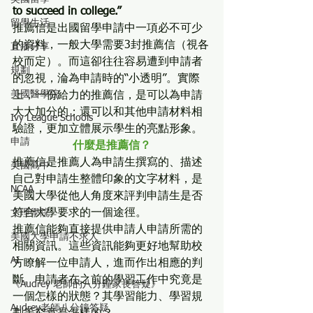
to succeed in college.”
留學生活
推薦信是出國留學申請中一項必不可少
的資料，一般大學需要3封推薦信（視各
直播分享
校而定）。而這卻往往容易遭到申請者
規劃
的忽視，淪為申請時的“小透明”。實際
美國醫學院
上，一份給力的推薦信，是可以為申請
大大加分的；還可以和其他申請材料相
Ivy League Schools
驗證，更加立體展示學生的亮點形象。
申請
什麼是推薦信？
推薦信是推薦人為申請生撰寫的、描述
美國高中
自己對申請生整體印象的文字材料，是
NCAA
美國大學從他人角度來評判申請生是否
符合大學要求的一個途徑。
文理學院
推薦信能夠直接提供申請人申請所需的
美國大學申請不求人
相關資訊。這些資訊能夠更好地幫助校
AI
方瞭解一位申請人，進而作出相應的判
斷。申請者在之前的學習工作中究竟是
《Audrey 老師的八分鐘家長答疑》
一個怎樣的狀態？其學習能力、學習規
Audrey老師八分鐘答疑