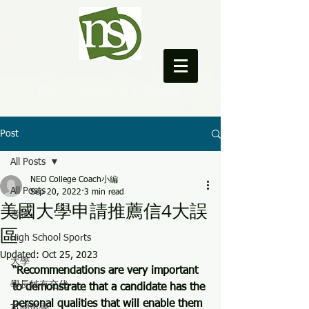
NEO College Coach
Post
All Posts
NEO College Coach小編
All Posts
Sep 20, 2022
3 min read
美國大學申請推薦信4大誤
考試
區
High School Sports
Updated:
Oct 25, 2023
大學
“Recommendations are very important 
學長姊有交代
to demonstrate that a candidate has the 
personal qualities that will enable them 
英國留學