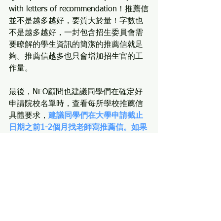
with letters of recommendation！推薦信
並不是越多越好，要質大於量！字數也
不是越多越好，一封包含招生委員會需
要瞭解的學生資訊的簡潔的推薦信就足
夠。推薦信越多也只會增加招生官的工
作量。
最後，NEO顧問也建議同學們在確定好
申請院校名單時，查看每所學校推薦信
具體要求，
建議同學們在大學申請截止
日期之前1-2個月找老師寫推薦信。如果
申請EA/ED，那就要在11年級下學期開
始前找自己熟悉的老師，提前詢問老師
是否願意幫忙寫推薦信
。
如何寫出一封好的推薦信，我們也在之
前的文章中詳細說明，可
點擊鏈接瞭解
哦。