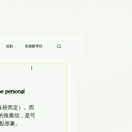
VICES
LIVESTREAM
BLOG
規劃
美國醫學院
Audrey 老師的八分鐘家長答疑》
e personal 
各校而定）。而
的推薦信，是可
點形象。