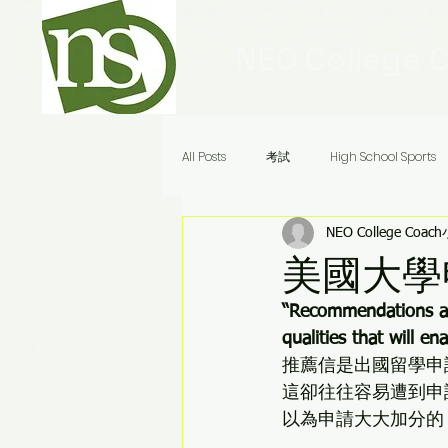
NEO College 
All Posts
考試
High School Sports
NEO College Coac
Ivy League Schools
申請
美
美國大學
“Recommendations are
Audrey老師八分鐘答疑
qualities that will en
推薦信是出國留學申
這卻往往容易遭到申
以為申請大大加分的