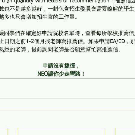
ore than quantity with letters of recommendatio
數也不是越多越好，一封包含招生委員會需要瞭解的學生
越多也只會增加招生官的工作量。
建議同學們在確定好申請院校名單時，查看每所學校推薦
日期之前1-2個月找老師寫推薦信。如果申請EA/ED，那
熟悉的老師，提前詢問老師是否願意幫忙寫推薦信。
申請沒有捷徑，
NEO讓你少走彎路！