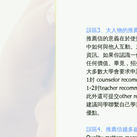
誤區3、大人物的推
推薦信的意義在於使
中如何與他人互動。
資訊。如果你認識一
任何價值。畢竟，招
大多數大學會要求申
1封 counselor 
1-2封teacher rec
此外還可提交other r
建議同學聯繫自己學
優點。
誤區4、推薦信越多