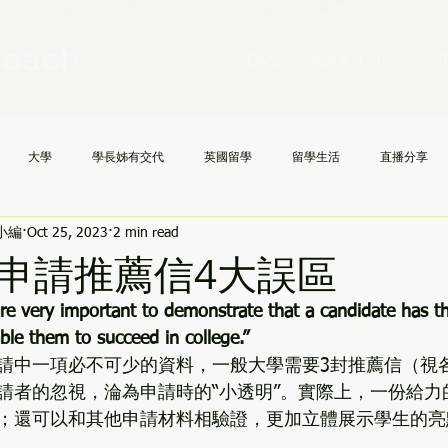
Coach
HOME
ABOUT US
SER
大學
學長姊有交代
英國留學
留學生活
直播分享
h小編
Oct 25, 2023
2 min read
國高中
NCAA
文理學院
美國大學申請不求人
AI
《
申請推薦信4大誤區
 very important to demonstrate that a candidate has th
able them to succeed in college.”
請中一項必不可少的資料，一般大學需要3封推薦信（視
請者的忽視，淪為申請時的“小透明”。實際上，一份給力
；還可以和其他申請材料相驗證，更加立體展示學生的亮