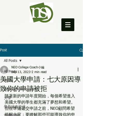
NEO College Coach
Post
All Posts
NEO College Coach小編
All Posts
Sep 13, 2023
2 min read
美國大學申請：七大原因導
考試
致你的申請被拒
High School Sports
隨著新的申請年度開始，每個希望進入
大學
美國大學的學生都充滿了夢想和希望。
學長姊有交代
但在準備遞交申請之前，NEO顧問希望
提醒大家：要瞭解那些可能導致你的申
英國留學