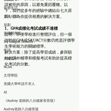
請被拒的原因，以避免重蹈覆轍。以
留學生活
下，我們從多年的經驗中總結出七大原
直播分享
因，並為你提供相應的解決方案。
規劃
1、GPA或標化考試成績不達標
美國醫學院
說明：即便學校進行整體評估，但一個
強勁的GPA或SAT/ACT分數仍然是評價學
Ivy League Schools
生學術能力的關鍵標準。
申請
解決方案：除了提高學習成績，參與額
外的課外輔導和模擬考試有助於提高標
美國高中
化考試的分數。
NCAA
文理學院
美國大學申請不求人
AI
《Audrey 老師的八分鐘家長答疑》
Audrey老師八分鐘答疑