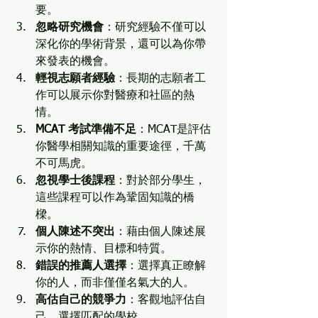
要。
忽略研究機會
：研究經驗不僅可以
深化你的學術背景，還可以為你帶
來發表的機會。
輕視志願者經驗
：長期的志願者工
作可以展示你對醫療和社區的熱
情。
MCAT 考試準備不足
：MCAT是評估
你醫學相關知識的重要途徑，千萬
不可馬虎。
忽視學士後課程
：對於部分學生，
這些課程可以作為鞏固知識的橋
樑。
個人陳述不突出
：藉由個人陳述展
示你的熱情、目標和特質。
錯誤的推薦人選擇
：選擇真正瞭解
你的人，而非僅僅名氣大的人。
高估自己的競爭力
：客觀地評估自
己，選擇匹配的學校。