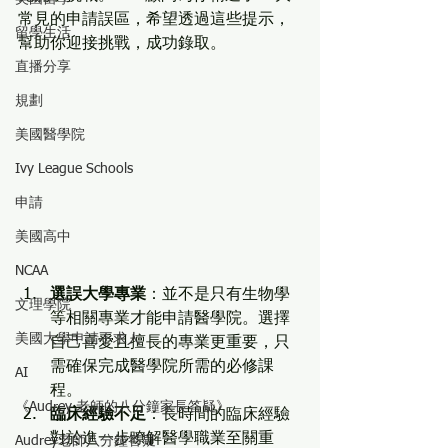
常見的申請誤區，希望透過這些提示，
留學生活
幫助你迎接挑戰，成功錄取。
直播分享
規劃
美國醫學院
Ivy League Schools
申請
美國高中
NCAA
選誤大學專業
：並不是只有生物學
文理學院
等相關專業才能申請醫學院。選擇
美國大學申請不求人
自己喜愛且擅長的專業更重要，只
需確保完成醫學院所需的必修課
AI
程。
《Audrey 老師的八分鐘家長答疑》
臨床經驗不足
：長時間的臨床經驗
對於進一步瞭解醫學職業至關重
Audrey老師八分鐘答疑