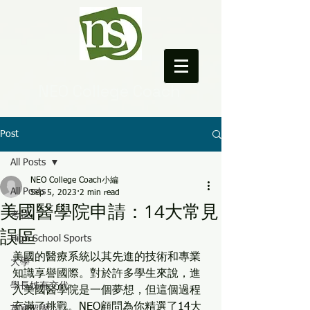
NEO College Coach
Post
All Posts
NEO College Coach小編
All Posts
Sep 5, 2023
2 min read
美國醫學院申請：14大常見
考試
誤區
High School Sports
美國的醫療系統以其先進的技術和專業
大學
知識享譽國際。對於許多學生來說，進
學長姊有交代
入美國醫學院是一個夢想，但這個過程
充滿了挑戰。NEO顧問為你精選了14大
英國留學