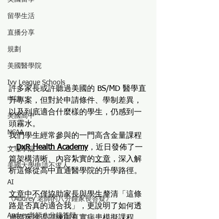
留學生活
直播分享
規劃
美國醫學院
Ivy League Schools
許多家長或許聽過美國的 BS/MD 醫學直
申請
升專案，但對於申請條件、學制差異，
以及到底適合什麼樣的學生，仍感到一
美國高中
頭霧水。
NCAA
我們學生經常參與的一門高含金量課程
—
DxR Health Academy
，近日發佈了一
文理學院
篇架構清晰、內容紮實的
文章
，深入解
美國大學申請不求人
析這條從高中直通醫學院的升學路徑。
AI
文章
中不僅協助家長與學生釐清「這條
《Audrey 老師的八分鐘家長答疑》
路是否真的適合我」，更說明了如何透
Audrey老師八分鐘答疑
過臨床推理訓練與真實病患模擬課程，