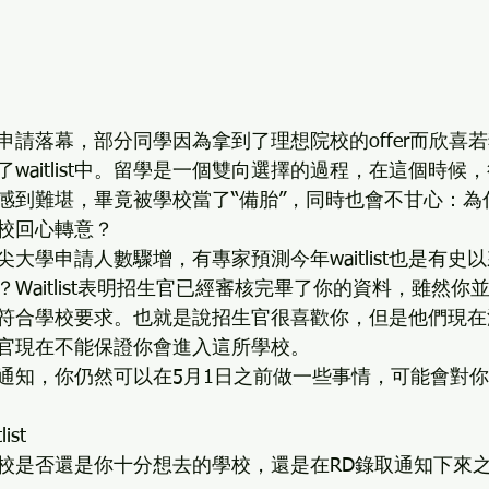
申請落幕，部分同學因為拿到了理想院校的offer而欣喜
waitlist中。留學是一個雙向選擇的過程，在這個時候
感到難堪，畢竟被學校當了“備胎”，同時也會不甘心：為
校回心轉意？ 
大學申請人數驟增，有專家預測今年waitlist也是有史
st呢？Waitlist表明招生官已經審核完畢了你的資料，雖然
符合學校要求。也就是說招生官很喜歡你，但是他們現在
官現在不能保證你會進入這所學校。 
list通知，你仍然可以在5月1日之前做一些事情，可能會
st 
校是否還是你十分想去的學校，還是在RD錄取通知下來