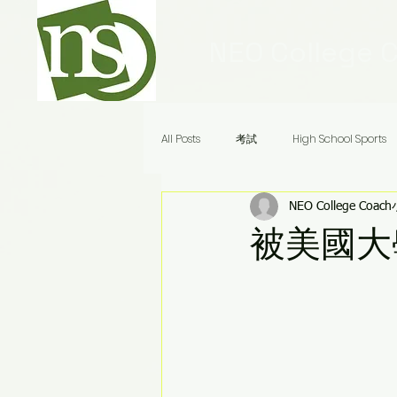
NEO College 
All Posts
考試
High School Sports
NEO College Coac
Ivy League Schools
申請
美
被美國大學
Audrey老師八分鐘答疑