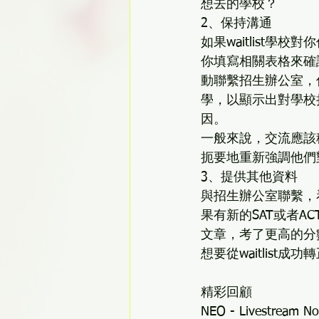
想去的學校？ 
2、保持溝通 
如果waitlist學
你填寫相關表格來確認
動聯繫招生辦公室，
學，以顯示出對學校
因。 
一般來說，交流應該
扼要地重新強調他們
3、提供其他資料 
與招生辦公室聯繫，
果有新的SAT或者
文章，考了更高的分
想要從waitlist成
精彩回顧
NEO - Livestream No