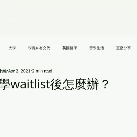
Coach
HOME
ABOUT US
SER
大學
學長姊有交代
英國留學
留學生活
直播分享
h小編
Apr 2, 2021
2 min read
國高中
NCAA
文理學院
美國大學申請不求人
AI
《
waitlist後怎麼辦？