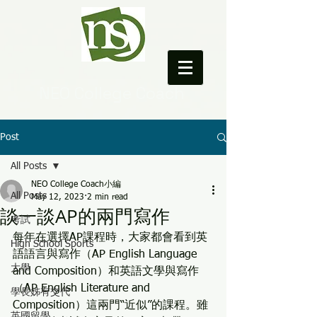
NEO College Coach
Post
All Posts
NEO College Coach小編
All Posts
May 12, 2023
2 min read
談一談AP的兩門寫作
考試
每年在選擇AP課程時，大家都會看到英
High School Sports
語語言與寫作（AP English Language 
大學
and Composition）和英語文學與寫作
（AP English Literature and 
學長姊有交代
Composition）這兩門“近似”的課程。雖
英國留學