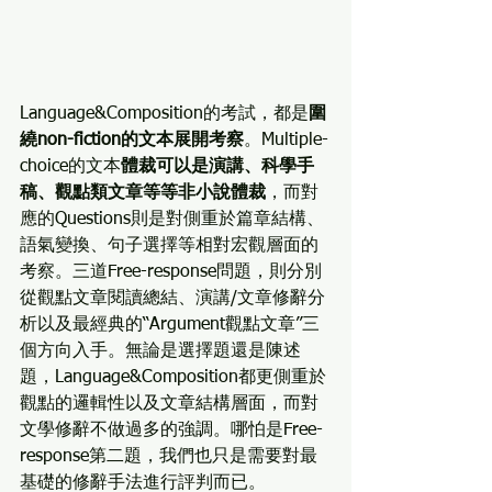
Language&Composition的考試，都是
圍
繞non-fiction的文本展開考察
。Multiple-
choice的文本
體裁可以是演講、科學手
稿、觀點類文章等等非小說體裁
，而對
應的Questions則是對側重於篇章結構、
語氣變換、句子選擇等相對宏觀層面的
考察。三道Free-response問題，則分別
從觀點文章閱讀總結、演講/文章修辭分
析以及最經典的“Argument觀點文章”三
個方向入手。無論是選擇題還是陳述
題，Language&Composition都更側重於
觀點的邏輯性以及文章結構層面，而對
文學修辭不做過多的強調。哪怕是Free-
response第二題，我們也只是需要對最
基礎的修辭手法進行評判而已。