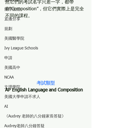
然它們的考試名字只差一字，都帶
有“Composition”，但它們實際上是完全
留學生活
不同的課程。
直播分享
規劃
美國醫學院
Ivy League Schools
申請
美國高中
NCAA
考試類型
文理學院
AP English Language and Composition
美國大學申請不求人
AI
《Audrey 老師的八分鐘家長答疑》
Audrey老師八分鐘答疑