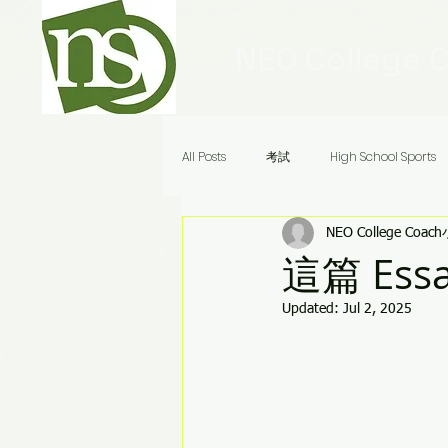
NEO College 
All Posts
考試
High School Sports
NEO College Coac
Ivy League Schools
申請
美
這篇 Es
Updated:
Jul 2, 2025
Audrey老師八分鐘答疑