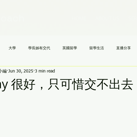
Coach
HOME
ABOUT US
SER
大學
學長姊有交代
英國留學
留學生活
直播分享
h小編
Jun 30, 2025
3 min read
國高中
NCAA
文理學院
美國大學申請不求人
AI
《
say 很好，只可惜交不出去