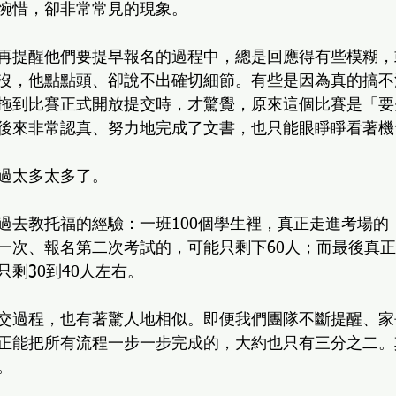
惋惜，卻非常常見的現象。
再提醒他們要提早報名的過程中，總是回應得有些模糊，
沒，他點點頭、卻說不出確切細節。有些是因為真的搞不
拖到比賽正式開放提交時，才驚覺，原來這個比賽是「要
後來非常認真、努力地完成了文書，也只能眼睜睜看著機
過太多太多了。
過去教托福的經驗：一班100個學生裡，真正走進考場的，
一次、報名第二次考試的，可能只剩下60人；而最後真
剩30到40人左右。
交過程，也有著驚人地相似。即便我們團隊不斷提醒、家
正能把所有流程一步一步完成的，大約也只有三分之二。
。