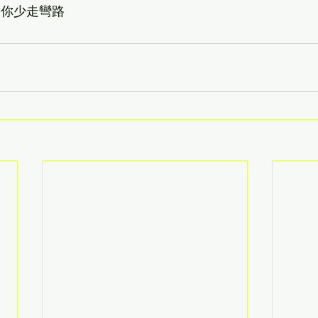
帶你少走彎路