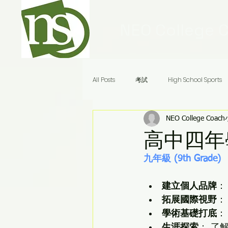
NEO College 
All Posts
考試
High School Sports
NEO College Coac
Ivy League Schools
申請
美
高中四年
九年級 (9th Grade)
Audrey老師八分鐘答疑
建立個人品牌
：
拓展國際視野
：
學術基礎打底
：
生涯探索
： 了