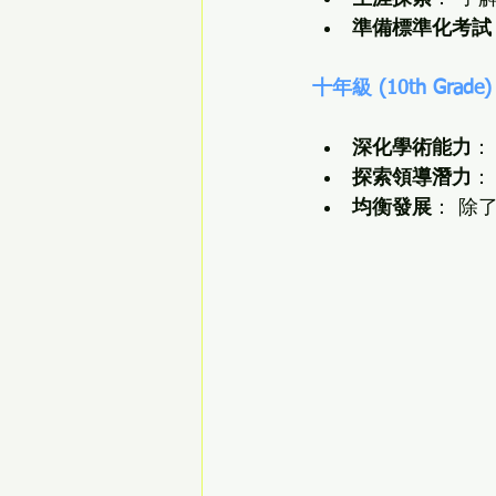
準備標準化考試
十年級 (10th Grade)
深化學術能力
：
探索領導潛力
：
均衡發展
： 除