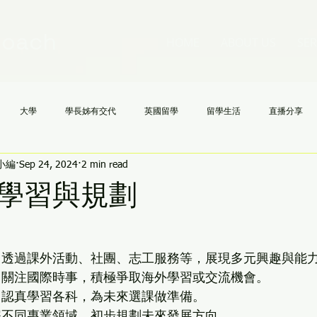
Coach
HOME
ABOUT US
SER
大學
學長姊有交代
英國留學
留學生活
直播分享
h小編
Sep 24, 2024
2 min read
國高中
NCAA
文理學院
美國大學申請不求人
AI
《
學習與規劃
 透過課外活動、社團、志工服務等，展現多元興趣與能
 關注國際時事，積極爭取海外學習或交流機會。
 認真學習各科，為未來選課做準備。
解不同專業領域，初步規劃未來發展方向。