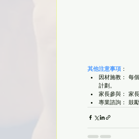
其他注意事項
：
因材施教： 每
計劃。
家長參與： 家
專業諮詢： 鼓