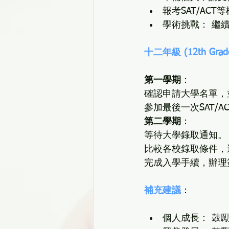
報考SAT/AC
學術挑戰： 繼
十二年級 (12th Grad
第一學期
：
確認申請大學名單，
參加最後一次SAT/A
第二學期
：
等待大學錄取通知。
比較各校錄取條件，
完成入學手續，辦理
補充建議
：
個人成長： 鼓