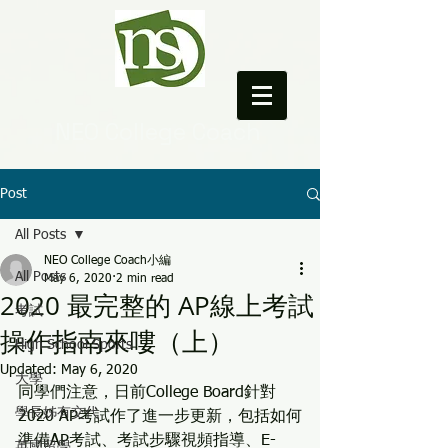
NEO College Coach
Post
All Posts
NEO College Coach小編
All Posts
May 6, 2020
2 min read
2020 最完整的 AP線上考試
考試
操作指南來嘍（上）
High School Sports
Updated:
May 6, 2020
大學
同學們注意，日前College Board針對
學長姊有交代
2020 AP考試作了進一步更新，包括如何
準備AP考試、考試步驟視頻指導、E-
英國留學