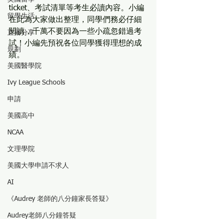
ticket、考試清單等考生必讀內容。小編
留學生活
在此為大家做出整理，同學們務必仔細
閱讀，千萬不要因為一些小疏忽錯過考
直播分享
試！小編先預祝各位同學獲得理想的成
規劃
績。
美國醫學院
Ivy League Schools
申請
美國高中
NCAA
文理學院
美國大學申請不求人
AI
《Audrey 老師的八分鐘家長答疑》
Audrey老師八分鐘答疑