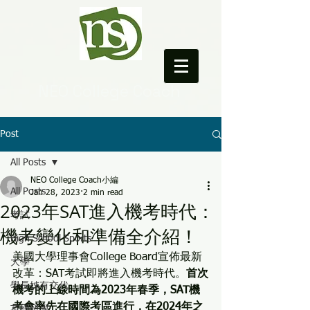
NEO College Coach
Post
All Posts
NEO College Coach小編
All Posts
Jan 28, 2023
2 min read
2023年SAT進入機考時代：
考試
機考變化和準備全介紹！
High School Sports
美國大學理事會College Board宣佈最新
大學
改革：SAT考試即將進入機考時代。
首次
學長姊有交代
機考的上線時間為2023年春季，SAT機
考會率先在國際考區進行，在2024年之
英國留學