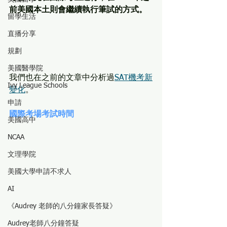
前美國本土則會繼續執行筆試的方式。
留學生活
直播分享
規劃
美國醫學院
我們也在之前的文章中分析過
SAT機考新
Ivy League Schools
變化
。
申請
國際考場考試時間
美國高中
NCAA
文理學院
美國大學申請不求人
AI
《Audrey 老師的八分鐘家長答疑》
Audrey老師八分鐘答疑