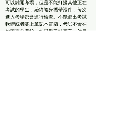
可以離開考場，但是不能打擾其他正在
考試的學生，始終隨身攜帶證件，每次
進入考場都會進行檢查。不能退出考試
軟體或者關上筆記本電腦，考試不會在
你回來前開始。如果帶了計算器，休息
時必須放在桌子上。
此外，College Board官網針對SAT機考
也有免費的模擬測試，同學們可以多加
練習瞭解機考系統，NEO國際教育祝大
家考試順利並取得優異成績！
申請沒有捷徑，
NEO讓你少走彎路！