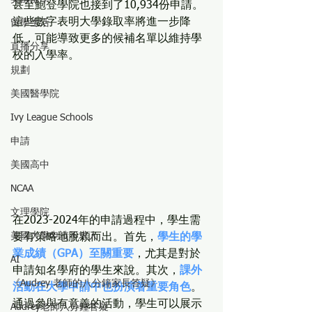
甚至鮑登學院也接到了10,934份申請。
這些數字表明大學錄取率將進一步降
留學生活
低，可能導致更多的候補名單以維持學
直播分享
校的入學率。
規劃
美國醫學院
Ivy League Schools
申請
美國高中
NCAA
文理學院
在2023-2024年的申請過程中，學生需
美國大學申請不求人
要有策略地脫穎而出。首先，
學生的學
業成績（GPA）至關重要
，尤其是對於
AI
申請知名學府的學生來說。其次，
課外
《Audrey 老師的八分鐘家長答疑》
活動在大學申請中也扮演著重要角色
。
通過參與有意義的活動，學生可以展示
Audrey老師八分鐘答疑