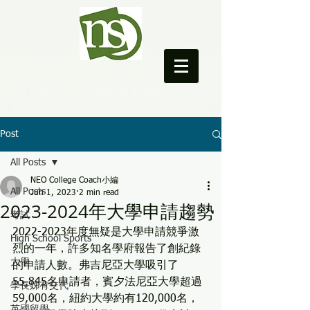
NEO College Coach
Post
All Posts
NEO College Coach小編
All Posts
Jun 1, 2023
2 min read
2023-2024年大學申請趨勢
考試
2022-2023年度無疑是大學申請競爭激
High School Sports
烈的一年，許多知名學府報告了創紀錄
大學
的申請人數。弗吉尼亞大學吸引了
55,845名申請者，賓夕法尼亞大學超過
學長姊有交代
59,000名，紐約大學約有120,000名，
英國留學