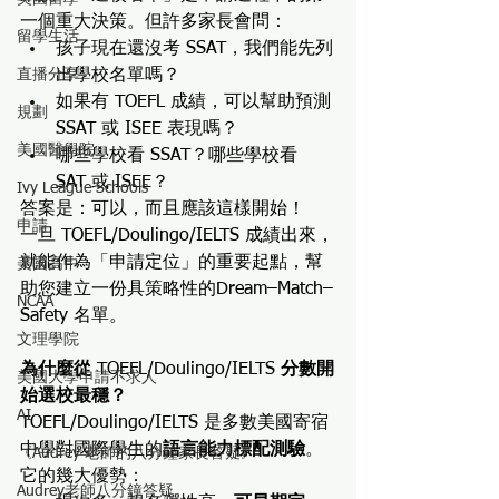
一個重大決策。但許多家長會問：
留學生活
孩子現在還沒考 SSAT，我們能先列
直播分享
出學校名單嗎？
如果有 TOEFL 成績，可以幫助預測 
規劃
SSAT 或 ISEE 表現嗎？
美國醫學院
哪些學校看 SSAT？哪些學校看 
SAT 或 ISEE？
Ivy League Schools
答案是：可以，而且應該這樣開始！
申請
一旦 TOEFL/Doulingo/IELTS 成績出來，
就能作為「申請定位」的重要起點，幫
美國高中
助您建立一份具策略性的Dream–Match–
NCAA
Safety 名單。
文理學院
為什麼從 
TOEFL/Doulingo/IELTS
 分數開
美國大學申請不求人
始選校最穩？
AI
TOEFL/Doulingo/IELTS 是多數美國寄宿
中學對國際學生的
語言能力標配測驗
。
《Audrey 老師的八分鐘家長答疑》
它的幾大優勢：
Audrey老師八分鐘答疑