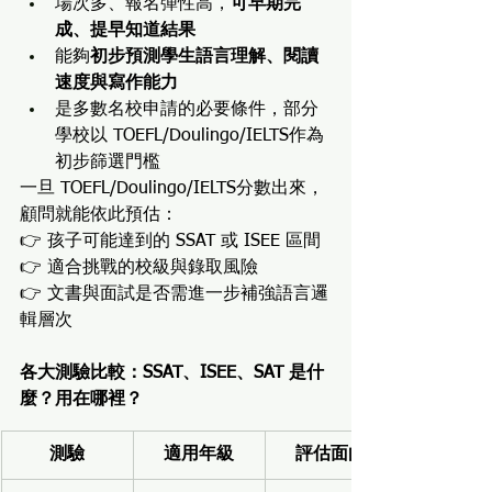
場次多、報名彈性高，
可早期完
成、提早知道結果
能夠
初步預測學生語言理解、閱讀
速度與寫作能力
是多數名校申請的必要條件，部分
學校以 TOEFL/Doulingo/IELTS作為
初步篩選門檻
一旦 TOEFL/Doulingo/IELTS分數出來，
顧問就能依此預估：
👉 孩子可能達到的 SSAT 或 ISEE 區間
👉 適合挑戰的校級與錄取風險
👉 文書與面試是否需進一步補強語言邏
輯層次
各大測驗比較：SSAT、ISEE、SAT 是什
麼？用在哪裡？
測驗
適用年級
評估面向