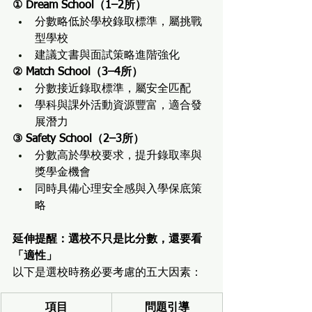
① Dream School（1–2所）
分數略低於學校錄取標準，屬挑戰
型學校
建議文書與面試策略進階強化
② Match School（3–4所）
分數接近錄取標準，屬安全匹配
學科與課外活動資源豐富，適合發
展潛力
③ Safety School（2–3所）
分數高於學校要求，提升錄取率與
獎學金機會
同時具備心理安全感與入學保底策
略
延伸提醒：選校不只是比分數，還要看
「適性」
以下是選校時務必要考慮的五大因素：
項目
問題引導