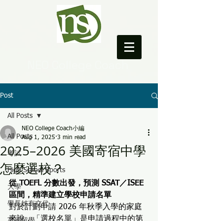
NEO College Coach
Post
All Posts
NEO College Coach小編
All Posts
Aug 1, 2025
3 min read
2025–2026 美國寄宿中學
考試
怎麼選校？
High School Sports
從 TOEFL 分數出發，預測 SSAT／ISEE 
大學
區間，精準建立學校申請名單
學長姊有交代
對於計劃申請 2026 年秋季入學的家庭
來說，「選校名單」是申請過程中的第
英國留學