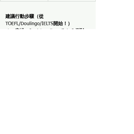
建議行動步驟（從 
TOEFL/Doulingo/IELTS
開始！）
安排 
TOEFL/Doulingo/IELTS
 測驗
（建議 2025年8–10月完成）
用 
TOEFL/Doulingo/IELTS
成績預測 
SSAT／ISEE 區間
建立三層次選校草稿表（Dream / 
Match / Safety）
與顧問討論選校風險與個人化補強
策略
同步安排 SSAT 或 ISEE 報名與模擬
練習
依各校申請截止時間，規劃文書與
面試時程表
結語：從語言定位開始，為選校打下穩
固基礎