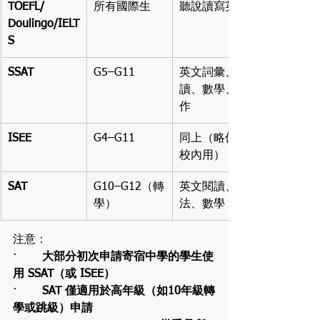
TOEFL/
所有國際生
聽說讀寫英語
Doulingo/IELT
S
SSAT
G5–G11
英文詞彙、閱
讀、數學、寫
作
ISEE
G4–G11
同上（略偏學
校內用）
SAT
G10–G12（轉
英文閱讀、文
學）
法、數學
注意：
·       
大部分初次申請寄宿中學的學生使
用 SSAT（或 ISEE）
·       
SAT 僅適用於高年級（如10年級轉
學或跳級）申請