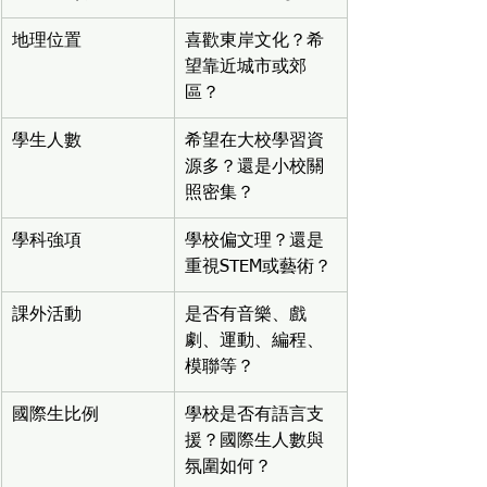
地理位置
喜歡東岸文化？希
望靠近城市或郊
區？
學生人數
希望在大校學習資
源多？還是小校關
照密集？
學科強項
學校偏文理？還是
重視STEM或藝術？
課外活動
是否有音樂、戲
劇、運動、編程、
模聯等？
國際生比例
學校是否有語言支
援？國際生人數與
氛圍如何？