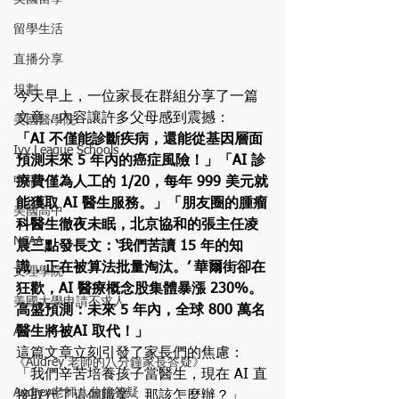
留學生活
直播分享
規劃
今天早上，一位家長在群組分享了一篇
文章，內容讓許多父母感到震撼：
美國醫學院
「AI 不僅能診斷疾病，還能從基因層面
Ivy League Schools
預測未來 5 年內的癌症風險！」「AI 診
申請
療費僅為人工的 1/20，每年 999 美元就
能獲取 AI 醫生服務。」「朋友圈的腫瘤
美國高中
科醫生徹夜未眠，北京協和的張主任凌
NCAA
晨三點發長文：‘我們苦讀 15 年的知
識，正在被算法批量淘汰。’ 華爾街卻在
文理學院
狂歡，AI 醫療概念股集體暴漲 230%。
美國大學申請不求人
高盛預測：未來 5 年內，全球 800 萬名
醫生將被AI 取代！」
AI
這篇文章立刻引發了家長們的焦慮：
《Audrey 老師的八分鐘家長答疑》
「我們辛苦培養孩子當醫生，現在 AI 直
Audrey老師八分鐘答疑
接取代了這個職業，那該怎麼辦？」