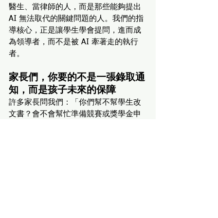
醫生、當律師的人，而是那些能夠提出 
AI 無法取代的關鍵問題的人。我們的指
導核心，正是讓學生學會提問，進而成
為領導者，而不是被 AI 牽著走的執行
者。
家長們，你要的不是一張錄取通
知，而是孩子未來的保障
許多家長問我們：「你們幫不幫學生改
文書？會不會幫忙準備競賽或獎學金申
請？」
我們的回答是—
這些只是表層的技術服
務，真正決定孩子未來的，是他們的思
維能力！
如果你只想讓孩子拿到名校錄取，那麼
市面上有無數升學機構可以幫你「包
裝」履歷。但如果你希望孩子在 10 年
後、20 年後，仍然在這個 AI 競爭時代