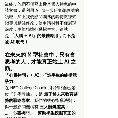
最終，他們不僅寫出極具個人特色的申
請文書，還利用 AI 進一步研究想攻讀的
領域，加上我們顧問團隊的獨特教練式
指導與精確修改，使申請材料不僅展現
深度，更能精準打動招生官。這就
是 
「人腦 + AI」的最佳應用，而不是
被 AI 取代！
在未來的 M 型社會中，只有會
思考的人，才能真正站上 AI 之
巔。
「心靈拷問」+ AI：打造學生的終極競
爭力
在 NEO College Coach，我們將自己定
位『升學教練』，是 
最了解未來教育趨
勢的戰略專家
。我們的核心指導法則，
與一般顧問機構有 
三大關鍵差異
：
1.「心靈拷問」—幫助學生挖掘真正的