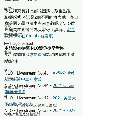
留學生活
學生和家長對此都很困惑，敲重點啦！
直播分享
AP學分與考試是2個不同的概念哦，各自
在美國大學申請中有何意義呢？NEO首
規劃
席顧問在直播間為大家做了詳解，
家長
美國醫學院
及同學可在Youtube觀看哦
！
Ivy League Schools
申請沒有捷徑 NEO讓你少早彎路
申請
馬上聯繫
NEO專業顧問
為你的藤校申請
助力！
美國高中
NCAA
NEO - Livestream No.45 - 
AP學分與考
文理學院
試對名校申請的意義
NEO - Livestream No.44 - 
2021 Offers
美國大學申請不求人
滿滿如何選
AI
NEO - Livestream No.42 - 
2021 美國大
學錄取現況分析 
《Audrey 老師的八分鐘家長答疑》
NEO - Livestream No.35 - 
2021 - 2022 
Audrey老師八分鐘答疑