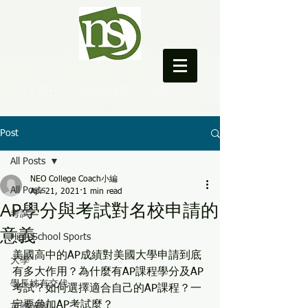
NEO College Coach
Post
All Posts
NEO College Coach小編
All Posts
Apr 21, 2021
1 min read
AP學分與考試對名校申請的
考試
意義
High School Sports
美國高中的AP成績對美國大學申請到底
大學
有多大作用？為什麼有AP課程學分及AP
學長姊有交代
考試？如何選擇適合自己的AP課程？一
定要參加AP考試麼？​
英國留學