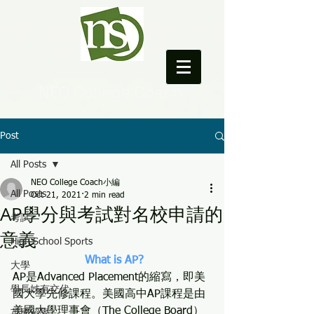
NEO College Coach
Post
All Posts
NEO College Coach小編
All Posts
Oct 21, 2021
2 min read
AP學分與考試對名校申請的
考試
意義
High School Sports
 What is AP?
大學
AP是Advanced Placement的縮寫，即美
學長姊有交代
國大學先修課程。美國高中AP課程是由
美國大學理事會（The College Board）
英國留學