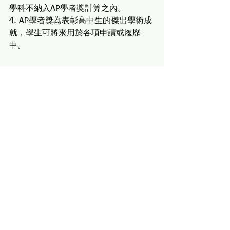
學科不納入AP學者獎計算之內。
4. AP學者獎為表彰高中生的傑出學術成
就，學生可將來用於各項申請或履歷
中。
申請無捷徑，
NEO會讓你少走彎路！