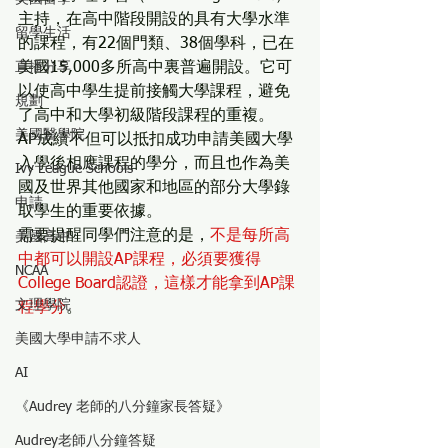
主持，在高中階段開設的具有大學水準
留學生活
的課程，有22個門類、38個學科，已在
直播分享
美國15,000多所高中裏普遍開設。它可
以使高中學生提前接觸大學課程，避免
規劃
了高中和大學初級階段課程的重複。
美國醫學院
AP成績不但可以抵扣成功申請美國大學
入學後相應課程的學分，而且也作為美
Ivy League Schools
國及世界其他國家和地區的部分大學錄
申請
取學生的重要依據。
需要提醒同學們注意的是，
不是每所高
美國高中
中都可以開設AP課程，必須要獲得
NCAA
College Board認證，這樣才能拿到AP課
文理學院
程學分
。 
美國大學申請不求人
AI
《Audrey 老師的八分鐘家長答疑》
Audrey老師八分鐘答疑