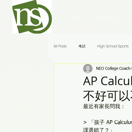
NEO College 
All Posts
考試
High School Sports
NEO College Coac
Ivy League Schools
申請
美
AP Cal
不好可以
Audrey老師八分鐘答疑
最近有家長問我：
> 「孩子 AP Cal
課選錯了？」