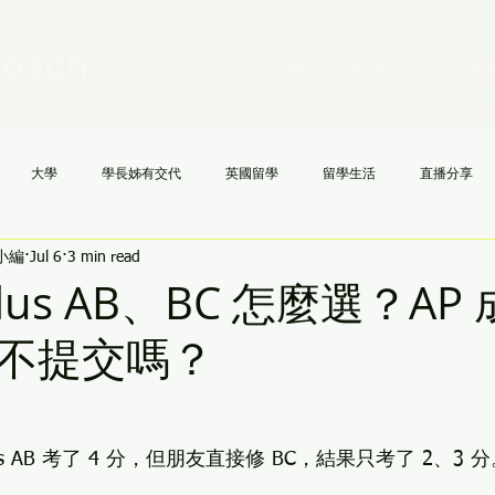
Coach
HOME
ABOUT US
SER
大學
學長姊有交代
英國留學
留學生活
直播分享
h小編
Jul 6
3 min read
國高中
NCAA
文理學院
美國大學申請不求人
AI
《
culus AB、BC 怎麼選？AP
不提交嗎？
culus AB 考了 4 分，但朋友直接修 BC，結果只考了 2、