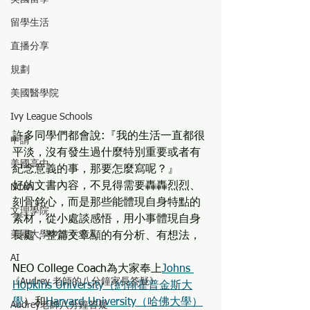
留學生活
直播分享
規劃
美國醫學院
Ivy League Schools
許多同學們都會說:『我的生活一直都很
申請
平淡，沒有發生過什麼特別重要或者有
美國高中
紀念意義的事，那要怎麼寫呢？』
好的文書內容，不見得需要轟轟烈烈、
NCAA
刻骨銘心，而是那些能體現自身特點的
文理學院
素材，從小處談感悟，用小事體現自身
美國大學申請不求人
長處，整篇文章顯的有分析、有想法，
AI
NEO College Coach為大家奉上
Johns 
《Audrey 老師的八分鐘家長答疑》
Hopkins University（約翰霍普金斯大
學
）和
Harvard University（哈佛大學）
Audrey老師八分鐘答疑