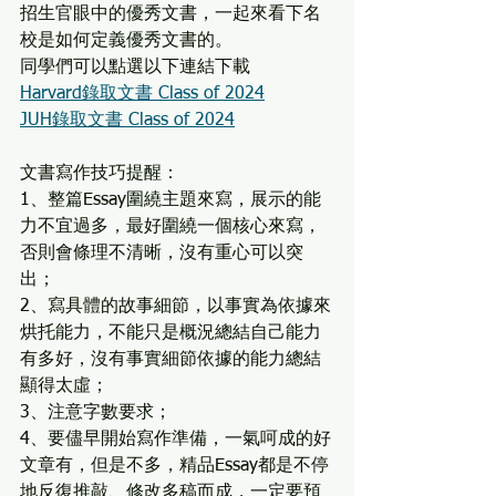
招生官眼中的優秀文書，一起來看下名
校是如何定義優秀文書的。
同學們可以點選以下連結下載
Harvard錄取文書 Class of 2024
JUH錄取文書 Class of 2024
文書寫作技巧提醒：
1、整篇Essay圍繞主題來寫，展示的能
力不宜過多，最好圍繞一個核心來寫，
否則會條理不清晰，沒有重心可以突
出；
2、寫具體的故事細節，以事實為依據來
烘托能力，不能只是概況總結自己能力
有多好，沒有事實細節依據的能力總結
顯得太虛；
3、注意字數要求；
4、要儘早開始寫作準備，一氣呵成的好
文章有，但是不多，精品Essay都是不停
地反復推敲、修改多稿而成，一定要預