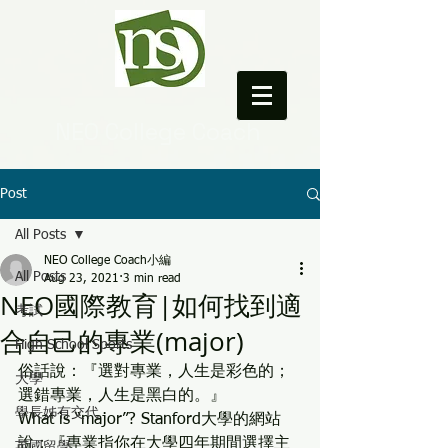
NEO College Coach
Post
All Posts
NEO College Coach小編
All Posts
Aug 23, 2021
3 min read
NEO國際教育|如何找到適
考試
合自己的專業(major)
High School Sports
俗話說：『選對專業，人生是彩色的；
大學
選錯專業，人生是黑白的。』
學長姊有交代
What is “major”? Stanford大學的網站
說：『專業指你在大學四年期間選擇主
英國留學