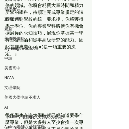
修的領域。你將會耗費大量時間和精力
留學生活
所學的學科，待順理完成專業規定的課
直播分享
程和達到學校的統一要求後，你將獲得
學士學位。你的專業學科將使你有機會
規劃
擴展你的求知技巧，展現你掌握某一學
美國醫學院
科基礎理論和從事高級研究的能力。因
此選擇專業(major)是一項重要的決
Ivy League Schools
定。』
申請
美國高中
NCAA
文理學院
美國大學申請不求人
AI
很多學生在進大學時就已經知道要學什
《Audrey 老師的八分鐘家長答疑》
麼專業，但是大多數人至少會換一次專
Audrey老師八分鐘答疑