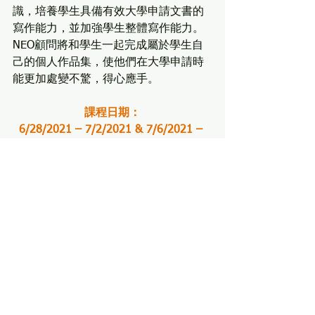
識，培養學生具備有效大學申請文書的
寫作能力，並加強學生整體寫作能力。
NEO顧問將和學生一起完成屬於學生自
己的個人作品集，使他們在大學申請時
能更加處變不驚，得心應手。
課程日期：
6/28/2021 – 7/2/2021 & 7/6/2021 – 
7/9/2021
課程費用：
$600美金/人
親愛的同學們，NEO國際教育Master 
Class暑期課程非常緊湊，如果你決定
報
名
此課程需要同時完成以下事項，如果
缺漏其中一項，將無法繼續上課
。
1. 報名課程鏈接+我已成功報名NEO 
Master Class課程，分享至Line動態，截