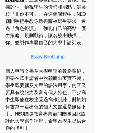
課程收穫
：通過客觀的工具、資訊、數
據評估，檢視學生的優勢和弱點，讓藤
校『非你不可』。在這個課程中，NEO
顧問手把手教你透視藤校選生要求，透
過『角色扮演』，強化自己的亮點，產
生策略、規劃戰術，讓名校主動找上
你。並製作專屬自己的大學申請列表。
Essay Bootcamp
個人申請文書為大學申請的致勝關鍵，
但要在眾申請者中脫穎而出著實不易，
學生既要顧及文章的語法用字，內容又
要具有說服力及富有個人特色。不少高
中生即使在校接受過寫作訓練，對於如
何書寫一篇出色的個人文書還是無從下
手。NEO國際教育專業顧問團隊因此設
計此大學寫作課程，希望為學生提供合
適的指引！