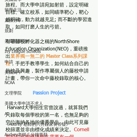
旅程。而大學申請宛如射箭，設定明確
留學生活
目標、確立校系，如同瞄準靶心，靶心
越明確，動力就越充足; 而不斷的學習進
直播分享
取，如同打磨人生的弓箭。
規劃
美國醫學院
有著藤校孵化器之稱的NorthShore 
Education Organization(NEO)，重磅推
Ivy League Schools
出
業界獨一無二的 Master Class系列課
申請
程
，手把手教導學生，如何結合自己的
熱忱及興趣，製作專屬個人的藤校申請
美國高中
計畫，帶你一次命中藤校錄取的核心。
NCAA
Passion Project
文理學院
美國大學申請不求人
 Harvard大學招生官曾說過，就算我們
AI
只錄取每個學校的第一名，也無足夠的
空位海納各地的優秀學生，由此可見藤
《Audrey 老師的八分鐘家長答疑》
校篩選並非由標化成績來決定。
Cornell
Audrey老師八分鐘答疑