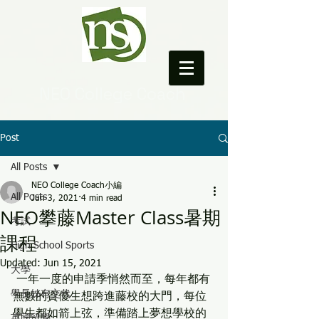
NEO College Coach
Post
All Posts
NEO College Coach小編
All Posts
Jun 3, 2021
4 min read
NEO攀藤Master Class暑期
考試
課程
High School Sports
Updated:
Jun 15, 2021
大學
 一年一度的申請季悄然而至，每年都有
學長姊有交代
無數的資優生想跨進藤校的大門，每位
學生都如箭上弦，準備踏上夢想學校的
英國留學