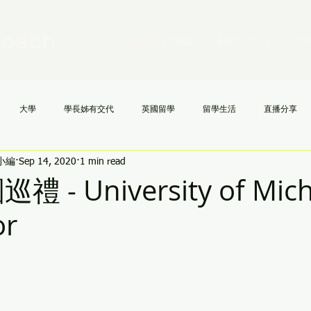
Coach
HOME
ABOUT US
SER
大學
學長姊有交代
英國留學
留學生活
直播分享
h小編
Sep 14, 2020
1 min read
國高中
NCAA
文理學院
美國大學申請不求人
AI
《
禮 - University of Mich
or