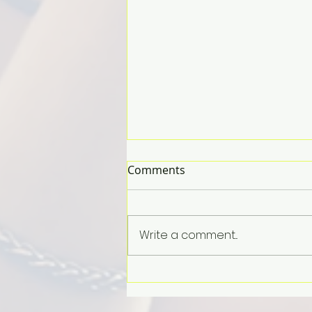
Comments
Write a comment...
NEO – College Coach 如何寫
好Why School 文書