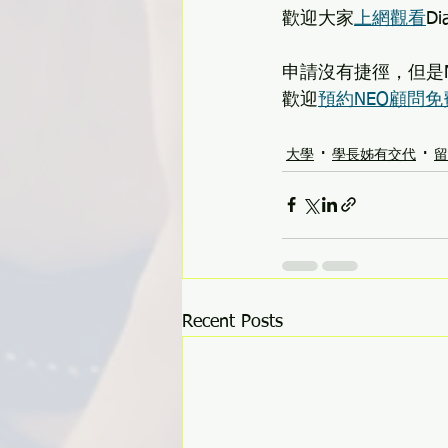
歡迎大家
上網觀看
D
申請沒有捷徑，但是
歡迎
預約NEO顧問
大學
學長姊有交代
留
Recent Posts