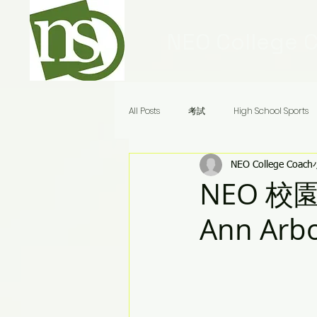
NEO College 
All Posts
考試
High School Sports
NEO College Coac
Ivy League Schools
申請
美
NEO 校園巡
Ann Arb
Audrey老師八分鐘答疑