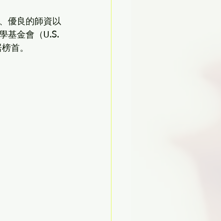
、優良的師資以
金會（U.S. 
高居榜首。