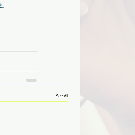
驗
。
See All