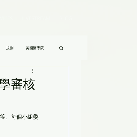
VICES
LIVESTREAM
BLOG
規劃
美國醫學院
Audrey 老師的八分鐘家長答疑》
d 大學審核
相等。每個小組委