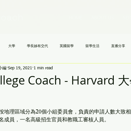
Coach
HOME
ABOUT US
SER
大學
學長姊有交代
英國留學
留學生活
直播分享
h小編
Sep 19, 2021
1 min read
國高中
NCAA
文理學院
美國大學申請不求人
AI
《
ollege Coach - Harvar
按地理區域分為20個小組委員會，負責的申請人數大致
名成員，一名高級招生官員和教職工審核人員。