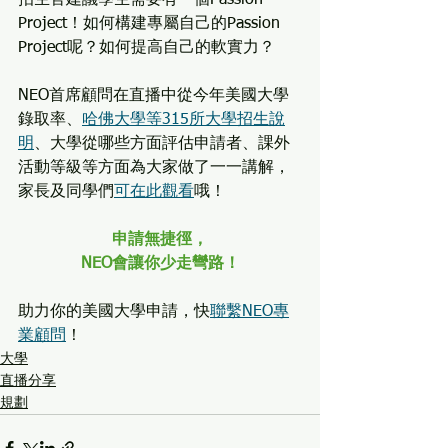
招生官建議學生需要有一個Passion 
Project！如何構建專屬自己的Passion 
Project呢？如何提高自己的軟實力？
NEO首席顧問在直播中從今年美國大學
錄取率、
哈佛大學等315所大學招生說
明
、大學從哪些方面評估申請者、課外
活動等級等方面為大家做了一一講解，
家長及同學們
可在此觀看
哦！
申請無捷徑，
NEO會讓你少走彎路！
助力你的美國大學申請，快
聯繫NEO專
業顧問
！
大學
直播分享
規劃