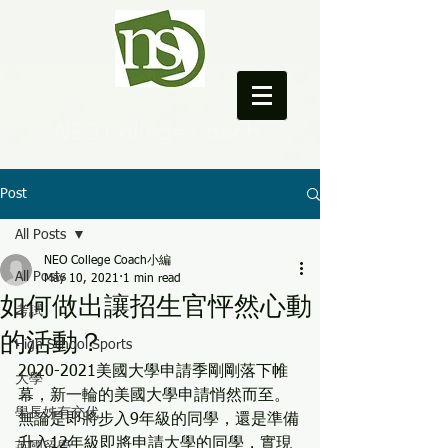
NEO College Coach
Post
All Posts
NEO College Coach小編
All Posts
May 10, 2021
1 min read
如何做出讓招生官怦然心動
考試
的活動？
High School Sports
2020-2021美國大學申請季剛剛落下帷
大學
幕，新一輪的美國大學申請悄然而至。
學長姊有交代
無論是即將步入9年級的同學，還是準備
升入12年級即將申請大學的同學，實現
英國留學