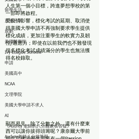
人生第一個小目標，跨進夢想學校的第
留學生活
一部即將啟程。
直播分享
受疫情影響，標化考試的延期、取消使
得美國大學申請不再強制要求學生提供
規劃
標化成績，更加注重學生的軟實力及韌
美國醫學院
性/適應力；即使在以前我們也不難發現
很多標化考試成績滿分的學生也無法獲
Ivy League Schools
得名校錄取。
申請
美國高中
NCAA
文理學院
美國大學申請不求人
AI
顯而易見，除了分數之外，還有什麼東
《Audrey 老師的八分鐘家長答疑》
西可以讓你拔得頭籌呢？康奈爾大學前
Audrey老師八分鐘答疑