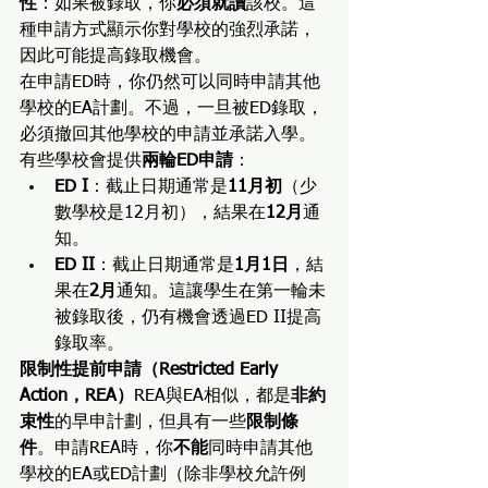
性
：如果被錄取，你
必須就讀
該校。這
種申請方式顯示你對學校的強烈承諾，
因此可能提高錄取機會。
在申請ED時，你仍然可以同時申請其他
學校的EA計劃。不過，一旦被ED錄取，
必須撤回其他學校的申請並承諾入學。
有些學校會提供
兩輪ED申請
：
ED I
：截止日期通常是
11月初
（少
數學校是12月初），結果在
12月
通
知。
ED II
：截止日期通常是
1月1日
，結
果在
2月
通知。這讓學生在第一輪未
被錄取後，仍有機會透過ED II提高
錄取率。
限制性提前申請（Restricted Early 
Action，REA）
REA與EA相似，都是
非約
束性
的早申計劃，但具有一些
限制條
件
。申請REA時，你
不能
同時申請其他
學校的EA或ED計劃（除非學校允許例