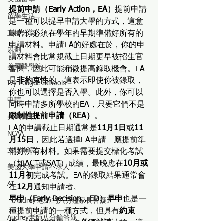
提前申請（Early Action，EA）
提前申請
留學生活
是一種可以提早申請大學的方式，這意
直播分享
味著你必須在學年的早期準備好所有的
申請材料。申請EA的好處在於，你的申
規劃
請材料會比常規截止日期更早被招生官
美國醫學院
審閱，因此可能稍微提高錄取機會。EA
是
非約束性
的，這表示即使你被錄取，
Ivy League Schools
你也可以選擇是否入學。此外，你可以
申請
同時申請多所學校的EA，只要它們不是
限制性提前申請（REA）
。
美國高中
EA的申請截止日期通常是
11月1日
或
11
NCAA
月15日
，因此若選擇EA申請，應提前準
文理學院
備好所有材料。如果需要提交標化考試
（如ACT或SAT）成績，最晚應在
10月或
美國大學申請不求人
11月初
完成考試。EA的錄取結果通常會
AI
在
12月
通知申請者。
早申（Early Decision，ED）早申
也是一
《Audrey 老師的八分鐘家長答疑》
種提前申請的一種方式，但具有
約束
Audrey老師八分鐘答疑