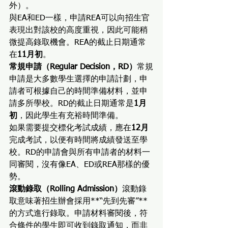
外）。
與EA和ED一樣，申請REA可以向招生官
表現出對該校的高度重視，因此可能稍
微提高錄取機會。REA的截止日期通常
在
11月初
。
常規申請（Regular Decision，RD）
常規
申請是大多數學生選擇的申請計劃，申
請者可根據自己的時間準備材料，並申
請多所學校。RD的截止日期通常是
1月
初
，因此學生有充裕時間準備。
如果需要提交標化考試成績，應在
12月
完成考試，以便有時間將成績發送至學
校。RD的申請會與所有申請者的材料一
同審閱，沒有像EA、ED或REA那樣的優
勢。
滾動錄取（Rolling Admission）
滾動錄
取意味著招生辦會採用**“先到先審”**
的方式進行錄取。申請材料審閱後，符
合條件的學生即可收到錄取通知，而非