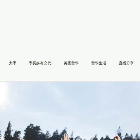
Coach
HOME
ABOUT US
SER
大學
學長姊有交代
英國留學
留學生活
直播分享
 Schools
申請
美國高中
NCAA
文理學院
udrey 老師的八分鐘家長答疑》
Audrey老師八分鐘答疑