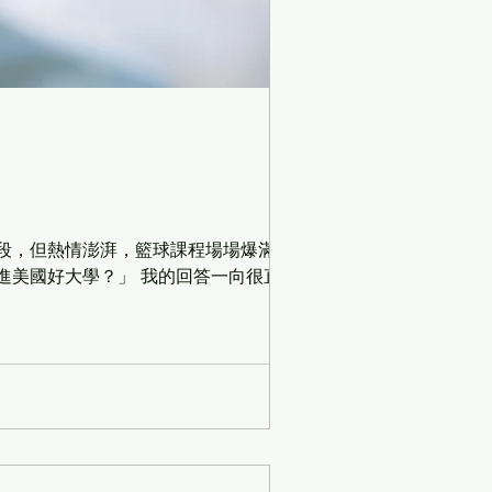
段，但熱情澎湃，籃球課程場場爆滿。幾
進美國好大學？」 我的回答一向很直接：