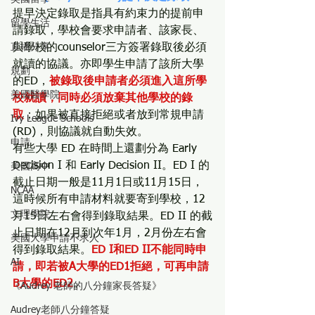
提早決定錄取是指具有約束力的提前申
留學生活
請錄取，學校會要求申請者、該家長、
直播分享
與學校的counselor三方簽署錄取後必須
就讀的協議。亦即學生申請了該所大學
規劃
的ED，
被錄取後申請者必須進入這所學
美國醫學院
校就讀，同時必須放棄其他學校的錄
取
；如果被直接拒絕或者放到常規申請
Ivy League Schools
(RD)，則協議就自動失效。
申請
有些大學 ED 在時間上還劃分為 Early 
Decision I 和 Early Decision II。ED I 的
美國高中
截止日期一般是11月1日或11月15日，
NCAA
這時候所有申請材料就要寄到學校，12
文理學院
月15日左右會得到錄取結果。ED II 的截
止日期在12月到次年1月，2月份左右會
美國大學申請不求人
得到錄取結果。
ED I和ED II不能同時申
AI
請，即若被A大學的ED1拒絕，可再申請
B大學的ED2
。
《Audrey 老師的八分鐘家長答疑》
Audrey老師八分鐘答疑