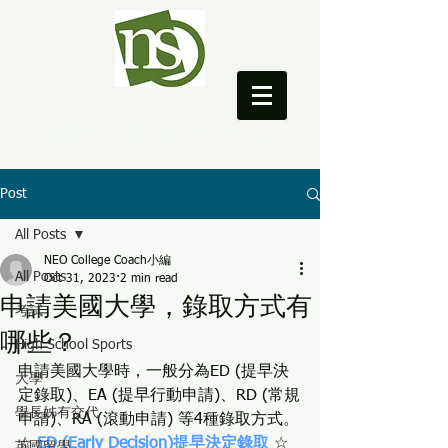
NEO College Coach
Post
All Posts
NEO College Coach小編
All Posts
Oct 31, 2023
2 min read
申請美國大學，錄取方式有
考試
哪些？
High School Sports
申請美國大學時，一般分為ED (提早決
大學
定錄取)、EA (提早行動申請)、RD (常規
學長姊有交代
申請)、RA (滾動申請) 等4種錄取方式。
☆ 
ED (Early Decision)提早決定錄取
 ☆
英國留學