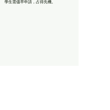
學生需儘早申請，占得先機。
申請沒有捷徑，
NEO讓你少走彎路！
如何選擇適合自己的學校，選擇適合自