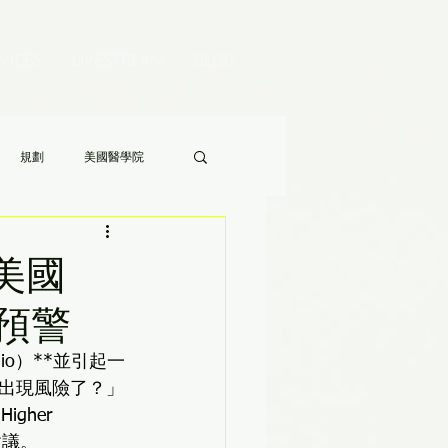
VICES
LIVESTREAM
BLOG
規劃
美國醫學院
Audrey 老師的八分鐘家長答疑》
美國
學預警
o）**並引起一
出現風險了？」
gher 
建議。