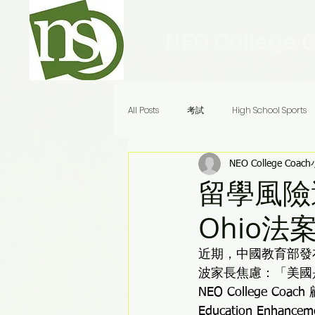
NEO College 
All Posts
考試
High School Sports
NEO College Coac
Ivy League Schools
申請
美
留學風險
Ohio法
Audrey老師八分鐘答疑
近期，中國教育部發布
波家長焦慮：「美國
NEO College C
Education En