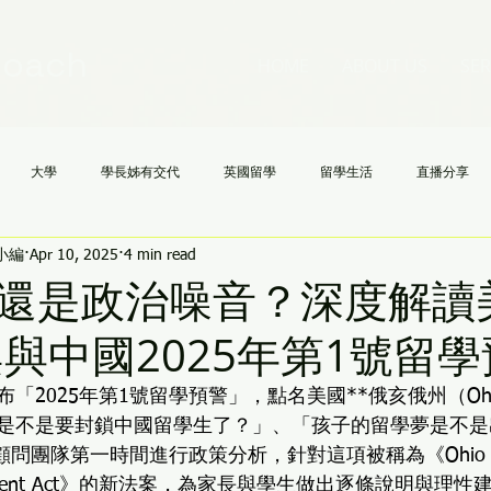
Coach
HOME
ABOUT US
SER
大學
學長姊有交代
英國留學
留學生活
直播分享
h小編
Apr 10, 2025
4 min read
國高中
NCAA
文理學院
美國大學申請不求人
AI
《
還是政治噪音？深度解讀
案與中國2025年第1號留
「2025年第1號留學預警」，點名美國**俄亥俄州（Ohi
是不是要封鎖中國留學生了？」、「孩子的留學夢是不是
oach 顧問團隊第一時間進行政策分析，針對這項被稱為《Ohio Hi
hancement Act》的新法案，為家長與學生做出逐條說明與理性