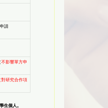
生申請
（
不影響單方申
（對研究合作項
學生個人。