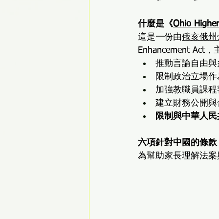
什麼是《
Ohio Highe
這是一份由
俄亥俄州
Enhancement A
推動言論自由與
限制政治立場作
加強教職員課程
建立財務公開與
限制與中華人民
六項針對中國的條款
為幫助家長理解法案