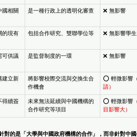
中國相關
是一種行政上的透明化審查
❌ 無影響
關的現有
包括合作研究、雙聯學位等
❌ 無影響學
需可供議
是監督制度的一環
❌ 無影響
構建立新
將影響校際交流與交換生合
⭕ 輕微影響
作機會
請）
不得續簽
未來無法延續與中國機構的
⭕ 輕微影響
合作研究等項目
目影響大）
針對的是「大學與中國政府機構的合作」，而非針對中國