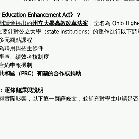
r Education Enhancement Act
》？
州議會提出的
州立大學高教改革法案
，全名為 Ohio Higher
ct，主要針對公立大學（state institutions）的運作進行以下
多元觀點課程
為聘用與招生條件
審查、績效考核制度
合約申報機制
共和國（PRC）有關的合作或捐助
：逐條翻譯與說明
與實際影響，以下逐一翻譯條文，並補充對學生申請是否