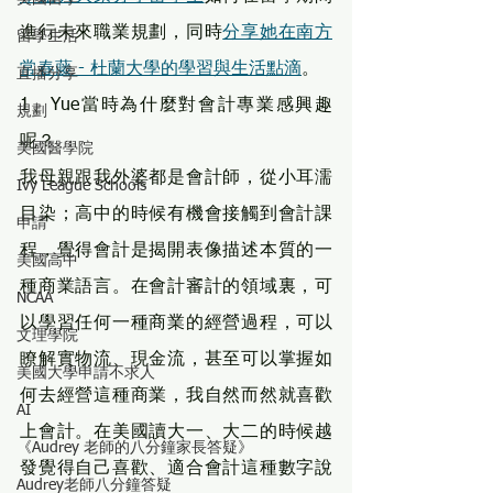
進行未來職業規劃，同時
分享她在南方
留學生活
常春藤 - 杜蘭大學的學習與生活點滴
。
直播分享
1、Yue當時為什麼對會計專業感興趣
規劃
呢？
美國醫學院
我母親跟我外婆都是會計師，從小耳濡
Ivy League Schools
目染；高中的時候有機會接觸到會計課
申請
程，覺得會計是揭開表像描述本質的一
美國高中
種商業語言。在會計審計的領域裏，可
NCAA
以學習任何一種商業的經營過程，可以
文理學院
瞭解實物流、現金流，甚至可以掌握如
美國大學申請不求人
何去經營這種商業，我自然而然就喜歡
AI
上會計。在美國讀大一、大二的時候越
《Audrey 老師的八分鐘家長答疑》
發覺得自己喜歡、適合會計這種數字說
Audrey老師八分鐘答疑