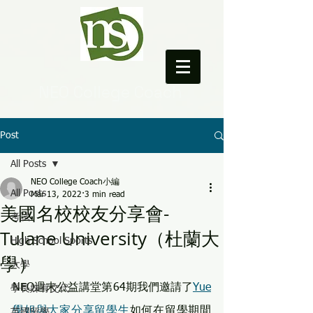
NEO College Coach
Post
All Posts
NEO College Coach小編
All Posts
Mar 13, 2022
3 min read
美國名校校友分享會-
考試
Tulane University（杜蘭大
High School Sports
學）
大學
NEO週末公益講堂第64期我們邀請了
Yue
學長姊有交代
學姐與大家分享留學生
如何在留學期間
英國留學