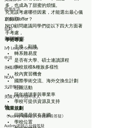
多，也成為了甜蜜的煩惱。
留學生活
究竟該考慮哪些因素，才能選出最心儀
直播分享
的錄取offer？
NEO顧問建議同學們從以下四大方面著
規劃
手考慮，
美國醫學院
學術專案
主修、副修
Ivy League Schools
轉系難易度
申請
是否有大學、碩士連讀課程
學校規模&種族多樣性
美國高中
校內實習機會
NCAA
國際學術交流、海外交換生計劃
文理學院
社團活動
隔年續讀率與畢業率
美國大學申請不求人
學校可提供資源及支持
AI
職業規劃
回國還是留在美國
《Audrey 老師的八分鐘家長答疑》
學校位置
Audrey老師八分鐘答疑