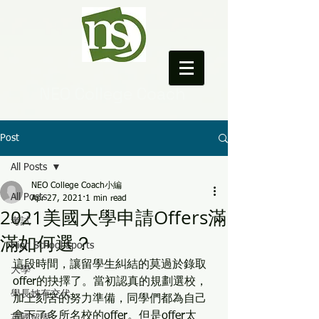
NEO College Coach
Post
All Posts
NEO College Coach小編
All Posts
Apr 27, 2021
1 min read
2021美國大學申請Offers滿
考試
滿如何選？
High School Sports
這段時間，讓留學生糾結的莫過於錄取
大學
offer的抉擇了。當初認真的規劃選校，
學長姊有交代
加上刻苦的努力準備，同學們都為自己
拿下了多所名校的offer。但是offer太
英國留學