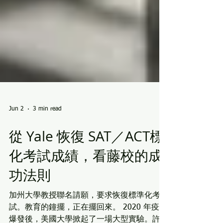
Jun 2
3 min read
從 Yale 恢復 SAT／ACT標
化考試成績，看藤校的成
功法則