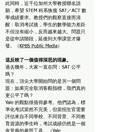
此同時，近千位加州大學教授聯名請
願，希望 STEM 科系恢復 SAT／ACT 數
學成績要求。教授們的觀察直接而清
醒：取消考試後，學生的數學能力差距
不但沒有縮小，反而越來越大。問題只
是從申請階段，延後到大學課堂才爆
發。（
KPBS Public Media
）
這反映了一個值得深思的現象。
過去幾年，大家一直在問：SAT 公平
嗎？
現在，頂尖大學開始問的是另一個問
題：如果完全取消客觀指標，我們真的
更公平了嗎？
Yale 的觀點很值得參考。他們認為，標
準化考試當然不完美，但當招生官需要
評估來自不同學校、不同背景、不同教
育資源的學生時，考試成績仍然是一個
有意義的參照工具。（Yale 