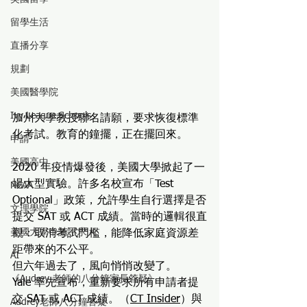
留學生活
直播分享
規劃
美國醫學院
Ivy League Schools
加州大學教授聯名請願，要求恢復標準
化考試。教育的鐘擺，正在擺回來。
申請
美國高中
2020 年疫情爆發後，美國大學掀起了一
場大型實驗。許多名校宣布「Test 
NCAA
Optional」政策，允許學生自行選擇是否
文理學院
提交 SAT 或 ACT 成績。當時的邏輯很直
美國大學申請不求人
觀：取消考試門檻，能降低家庭資源差
距帶來的不公平。
AI
但六年過去了，風向悄悄改變了。
《Audrey 老師的八分鐘家長答疑》
Yale 率先宣布，重新要求所有申請者提
交 SAT 或 ACT 成績。（
CT Insider
）與
Audrey老師八分鐘答疑