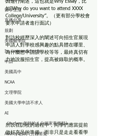
因進行闡述，這也就是Why Essay，比
如“Why do you want to attend XXXX 
留學生活
College/University”。（更有部分學校會
直播分享
要求申請者進行面試）
規劃
對訪校經歷深入的闡述可向招生官展現
美國醫學院
申請人對學校感興趣的點具體在哪里、
Ivy League Schools
為什麼想申請該學校等等，最終真切有
力地說服招生官，提高被錄取的概率。
申請
美國高中
NCAA
文理學院
美國大學申請不求人
AI
《Audrey 老師的八分鐘家長答疑》
所以在訪校的過程中，同學們應當提前
做好充足的準備。而非只是走走看看學
Audrey老師八分鐘答疑