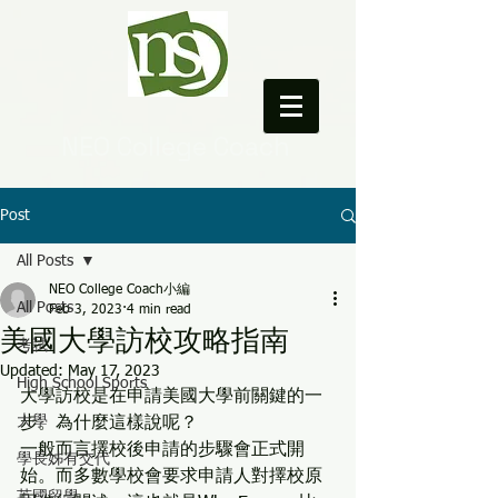
NEO College Coach
Post
All Posts
NEO College Coach小編
All Posts
Feb 3, 2023
4 min read
美國大學訪校攻略指南
考試
Updated:
May 17, 2023
High School Sports
大學訪校是在申請美國大學前關鍵的一
大學
步。為什麼這樣說呢？
一般而言擇校後申請的步驟會正式開
學長姊有交代
始。而多數學校會要求申請人對擇校原
英國留學