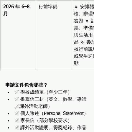
2026 年 6–8 
行前準備
🔹 安排體
月
檢、辦理學生
簽證 🔹 訂機
票、準備行李
與生活用
品 🔹 參加學
校行前說明會
或學生迎新活
動
申請文件包含哪些？
✅ 學校成績單（至少三年）
✅ 推薦信三封（英文、數學、導師
／課外活動老師）
✅ 個人陳述（Personal Statement）
✅ 家長信（部分學校要求）
✅ 課外活動證明、得獎紀錄、作品