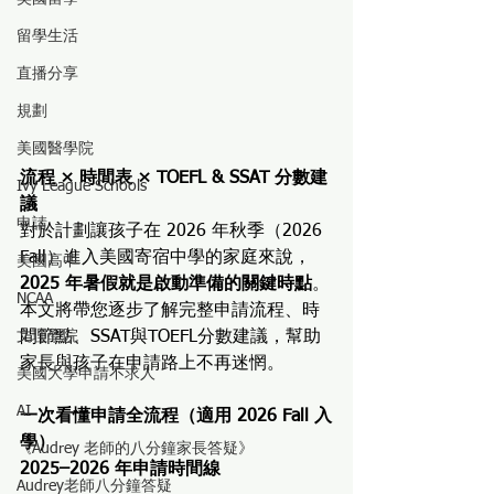
留學生活
直播分享
規劃
美國醫學院
流程 × 時間表 × TOEFL & SSAT 分數建
Ivy League Schools
議
申請
對於計劃讓孩子在 2026 年秋季（2026 
Fall）進入美國寄宿中學的家庭來說，
美國高中
2025 年暑假就是啟動準備的關鍵時點
。
NCAA
本文將帶您逐步了解完整申請流程、時
間節點、SSAT與TOEFL分數建議，幫助
文理學院
家長與孩子在申請路上不再迷惘。
美國大學申請不求人
AI
一次看懂申請全流程（適用 2026 Fall 入
學）
《Audrey 老師的八分鐘家長答疑》
2025–2026 年申請時間線
Audrey老師八分鐘答疑