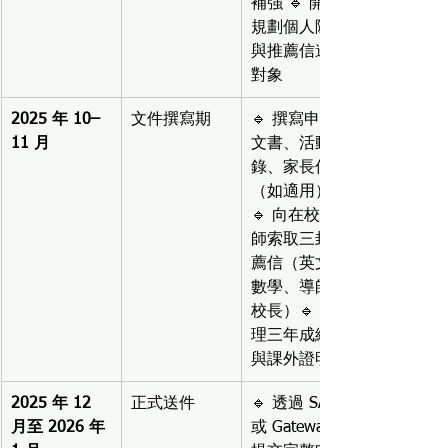
補強 🔹 開始
規劃個人陳述
與推薦信邀請
對象
2025 年 10–
文件撰寫期
🔹 撰寫申請
11 月
文書、活動記
錄、家長信
（如適用）
🔹 向在校老
師索取三封推
薦信（英文、
數學、導師或
校長）🔹 整
理三年成績單
與課外證明
2025 年 12 
正式送件
🔹 透過 SAO 
月至 2026 年 
或 Gateway 