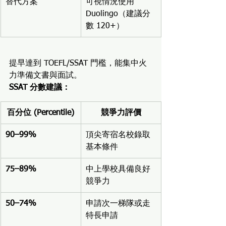
替代方案
可視情況使用 
Duolingo（建議分
數 120+）
提早達到 TOEFL/SSAT 門檻，能集中火
力準備文書與面試。
SSAT 分數建議：
百分位 (Percentile)
競爭力評價
90–99%
頂尖寄宿名校錄取
基本條件
75–89%
中上學校具備良好
競爭力
50–74%
申請次一梯隊或走
特長申請