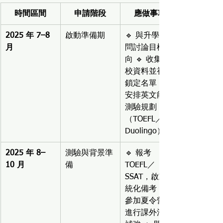
時間區間
申請階段
應做事項
2025 年 7–8 
啟動準備期
🔹 與升學顧
月
問討論目標方
向 🔹 收集學
校資料並初步
鎖定名單 🔹 
安排英文能力
測驗規劃
（TOEFL／
Duolingo）
2025 年 8–
測驗與背景準
🔹 報考 
10 月
備
TOEFL／
SSAT，啟動系
統化備考 🔹 
參加夏令營或
進行課外活動