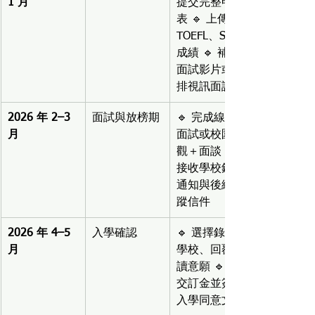
1 月
提交完整申請
表 🔹 上傳 
TOEFL、SSAT
成績 🔹 補充
面試影片或安
排視訊面談
2026 年 2–3 
面試與放榜期
🔹 完成線上
月
面試或校園參
觀＋面談 🔹 
接收學校錄取
通知與後續追
蹤信件
2026 年 4–5 
入學確認
🔹 選擇錄取
月
學校、回覆就
讀意願 🔹 繳
交訂金並簽署
入學同意文件