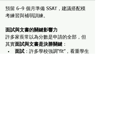
預留 6–9 個月準備 SSAT，建議搭配模
考練習與補弱訓練。
面試與文書的關鍵影響力
許多家長常以為分數是申請的全部，但
其實
面試與文書是決勝關鍵
：
面試
：許多學校強調“fit”，看重學生
的性格、語言溝通、對學校的了解
與互動能力。
✅ 建議提前模擬練習，熟悉 Zoom
／Skype 的操作與常見問題應對。
文書
：是學生展現自我思維、成長
歷程與學習動機的最佳場域。
✅ 應避免空泛敘述，聚焦「具體經
歷＋自我反思＋未來連結」。