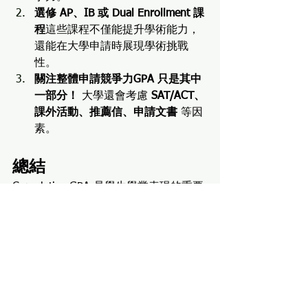
選修 AP、IB 或 Dual Enrollment 課
程
這些課程不僅能提升學術能力，
還能在大學申請時展現學術挑戰
性。
關注整體申請競爭力GPA 只是其中
一部分！
 大學還會考慮 
SAT/ACT、
課外活動、推薦信、申請文書
 等因
素。
總結
Cumulative GPA 是學生學業表現的重要
指標，在大學申請中具有重大影響。家
長應該了解 GPA 的計算方式、
AP/IB/Dual Enrollment 課程的加權影
響，並幫助孩子規劃學業，提升整體申
請競爭力。雖然 GPA 重要，但大學更看
重學生的整體能力，建議家長協助孩子
平衡學業與課外活動，打造最強申請檔