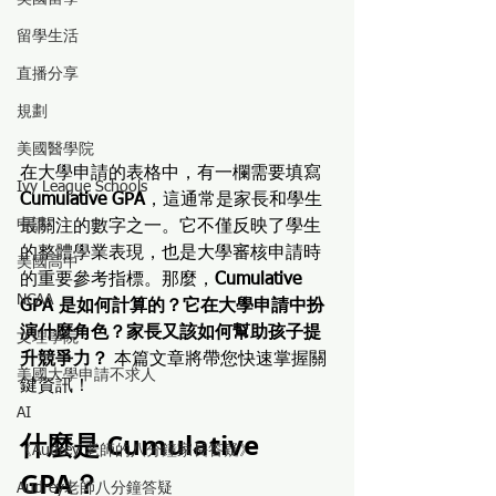
留學生活
直播分享
規劃
美國醫學院
在大學申請的表格中，有一欄需要填寫 
Ivy League Schools
Cumulative GPA
，這通常是家長和學生
申請
最關注的數字之一。它不僅反映了學生
的整體學業表現，也是大學審核申請時
美國高中
的重要參考指標。那麼，
Cumulative 
NCAA
GPA 是如何計算的？它在大學申請中扮
演什麼角色？家長又該如何幫助孩子提
文理學院
升競爭力？
 本篇文章將帶您快速掌握關
美國大學申請不求人
鍵資訊！
AI
什麼是 Cumulative 
《Audrey 老師的八分鐘家長答疑》
GPA？
Audrey老師八分鐘答疑