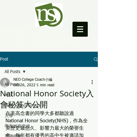
NEO College Coach
Post
All Posts
NEO College Coach小編
All Posts
Oct 26, 2022
1 min read
National Honor Society入
考試
會秘笈大公開
High School Sports
在美高念書的同學大多都聽說過
大學
National Honor Society(NHS)，作為全
學長姊有交代
美歷史最悠久、影響力最大的榮譽生
會，每年都有優秀的高中生被邀請加
英國留學