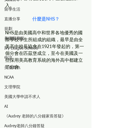
入。
留學生活
直播分享
什麼是NHS？
規劃
NHS是由美國高中和世界各地優秀的國
美國醫學院
際學校學生所組成的組織，最早是由全
美高中校長協會在1921年發起的，第一
Ivy League Schools
個分會在匹茲堡成立，至今在美國及一
申請
些採用美高教育系統的海外高中都建立
了分會。
美國高中
NCAA
文理學院
美國大學申請不求人
AI
《Audrey 老師的八分鐘家長答疑》
Audrey老師八分鐘答疑