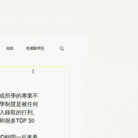
VICES
LIVESTREAM
BLOG
規劃
美國醫學院
Audrey 老師的八分鐘家長答疑》
或所學的專業不
學制度是被任何
入錄取的行列。
多TOP 50
EO顧問一起來看