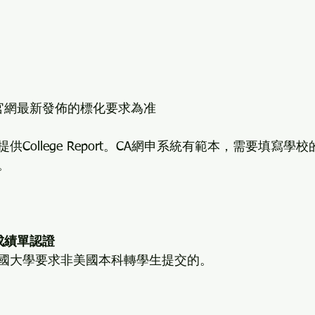
官網最新發佈的標化要求為准
College Report。CA網申系統有範本，需要填寫學
。
成績單認證
國大學要求非美國本科轉學生提交的。