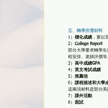
五、轉學所需材料
1）
標化成績
，要以
2）
College Report
部分大學要求轉學生提供
程安排、老師評價等
3）
高中成績GPA
4）
英文考試成績
5）
推薦信
6）
課程描述和大學
這兩項材料是部分美
7）
課外活動
8）
面試