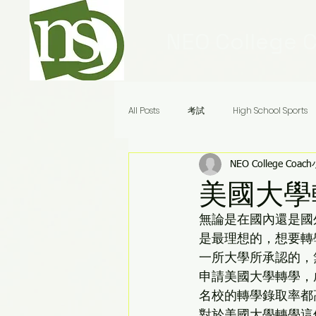
NEO College 
All Posts
考試
High School Sports
NEO College Coac
Ivy League Schools
申請
美
美國大學
無論是在國內還是國
Audrey老師八分鐘答疑
是最理想的，想要轉
一所大學所承認的，
申請美國大學轉學，
名校的轉學錄取率都
對於美國大學轉學這