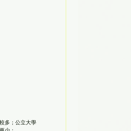
較多；公立大學
更少；