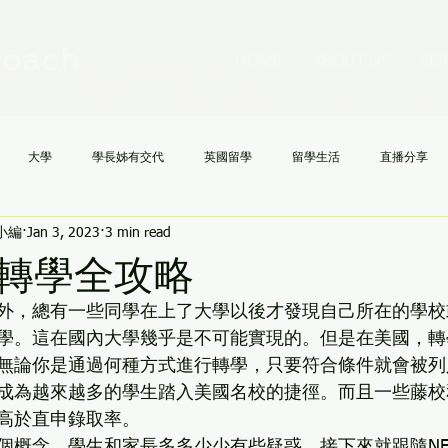
Coach
HOME
ABOUT US
SER
大學
學長姊有交代
英國留學
留學生活
直播分享
h小編
Jan 3, 2023
3 min read
國高中
NCAA
文理學院
美國大學申請不求人
AI
《
轉學全攻略
外，總有一些同學在上了大學以後才發現自己所在的學校
學。這在國內大學幾乎是不可能實現的。但是在美國，轉
無論你是通過何種方式進行轉學，只要符合條件就會被列
成為越來越多的學生踏入美國名校的捷徑。而且一些藤校和很
高於直申錄取率。
個概念，學生和家長多多少少有些疑惑，接下來就跟隨N