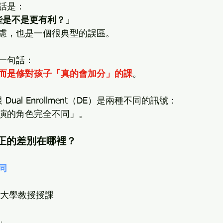
話是：
些是不是更有利？」
慮，也是一個很典型的誤區。
一句話：
而是修對孩子「真的會加分」的課
。
Dual Enrollment（DE）是兩種不同的訊號：
演的角色完全不同」。
：真正的差別在哪裡？
同
由大學教授授課
」