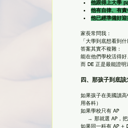
他跟得上大學 pa
他有自律、有責
他已經準備好迎
家長常問我：
「大學到底想看到什
答案其實不複雜：
能在他們學校活得好
而 DE 正是最能證
四、那孩子到底該怎麼
如果孩子在美國讀高
用各科）
如果學校只有 AP
    → 那就選 AP
如果同一科有 AP + 