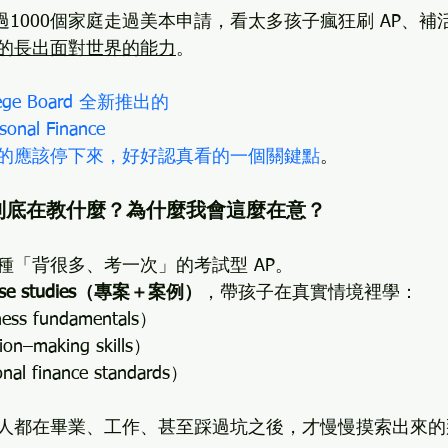
超過1000個家庭走過美本申請，看太多孩子瘋狂刷 AP、
的長出面對世界的能力
。
lege Board 全新推出的
sonal Finance
的應該停下來，好好認真看的一個關鍵點
。
ess 到底在教什麼？為什麼我會這麼在意？
種「背很多、考一次」的考試型 AP。
 case studies（專案＋案例）
，帶孩子在真實情境裡學：
s fundamentals）
n–making skills）
 finance standards）
人都在畢業、工作、甚至踩過坑之後，才慢慢摸索出來的