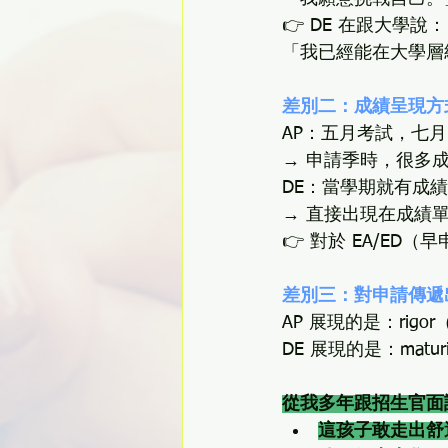
👉 DE 在跟大學說：
「我已經能在大學層
差別二：成績呈現方
AP：五月考試，七
→ 申請季時，很多
DE：當學期就有成績
→ 直接出現在成績
👉 對於 EA/ED
差別三：對申請傳遞
AP 展現的是：rig
DE 展現的是：mat
從我多年跟招生官面
這孩子敢走出舒