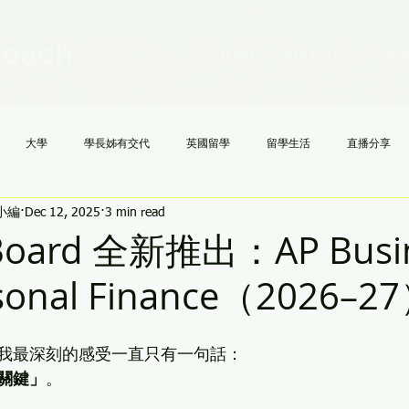
Coach
HOME
ABOUT US
SER
大學
學長姊有交代
英國留學
留學生活
直播分享
h小編
Dec 12, 2025
3 min read
國高中
NCAA
文理學院
美國大學申請不求人
AI
《
 Board 全新推出：AP Busi
rsonal Finance（2026–2
我最深刻的感受一直只有一句話：
關鍵」
。