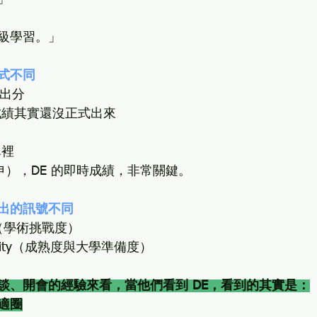
級學習。」
式不同
月出分
成績其實還沒正式出來
單裡
（早申），DE 的即時成績，非常關鍵。
出的訊號不同
or（學術挑戰度）
urity（成熟度與大學準備度）
談、開會的經驗來看，當他們看到 DE，看到的其實是：
適圈