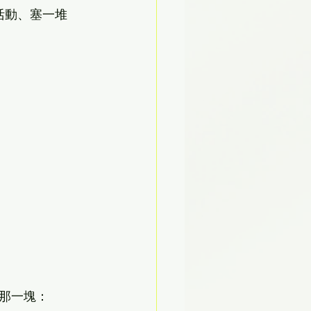
補活動、塞一堆
那一塊：