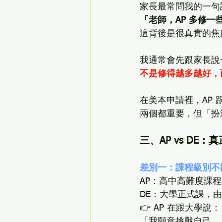
家長最常問我的一句
「老師，AP 多修一
這背後是很真實的焦
我通常會先跟家長說
不是修得越多越好，
在美本申請裡，AP 跟 
兩個都重要，但「扮
三、AP vs DE
差別一：課程級別不
AP：高中高難度課程
DE：大學正式課，
👉 AP 在跟大學說：
「我願意挑戰自己。