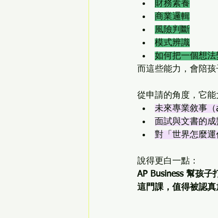
財務素養
商業邏輯
風險判斷
模式辨識
如何把一個想法
而這些能力，會陪孩
從申請的角度，它能
未來專業敘事（acad
面試與文書的成
對「世界怎麼運
說得更白一點：
AP Business
這門課，值得被認真