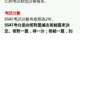
己的考試類型註冊報名。
考試分數
SSAT考試分數有效期為2年。
SSAT考分是由答對題減去答錯題來決
定。答對一題，得一分；答錯一題，扣
四分之一分。不答題，既不得分也不扣
分。
比如說一共有5道題目，答對了1
題，答錯了4道題，原始得分０。
SSAT的等級值（1-99%）是比較你的分
數和美國、加拿大地區近三年和你同性
別，同年級的第一次參加SSAT考試的考
生的成績。
舉個例子，假設你的SSAT辭彙部分百分
比值為65%，即說明你的辭彙部分成績
高於65%的在美國、加拿大地區近三年
第一次參加SSAT標準化考試的學生（和
你同性別、同年級的）。                     