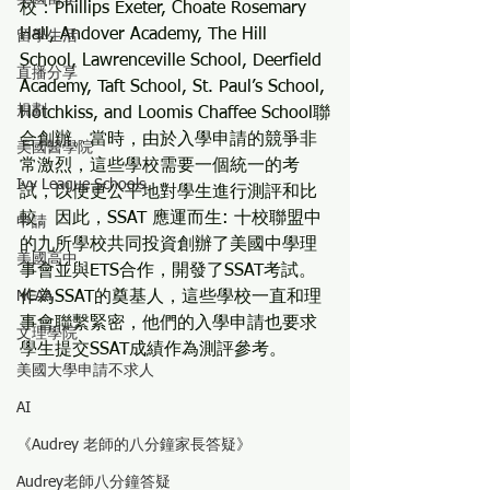
校：Phillips Exeter, Choate Rosemary 
Hall, Andover Academy, The Hill 
留學生活
School, Lawrenceville School, Deerfield 
直播分享
Academy, Taft School, St. Paul’s School, 
規劃
Hotchkiss, and Loomis Chaffee School聯
合創辦。當時，由於入學申請的競爭非
美國醫學院
常激烈，這些學校需要一個統一的考
Ivy League Schools
試，以便更公平地對學生進行測評和比
較。因此，SSAT 應運而生: 十校聯盟中
申請
的九所學校共同投資創辦了美國中學理
美國高中
事會並與ETS合作，開發了SSAT考試。
NCAA
作為SSAT的奠基人，這些學校一直和理
事會聯繫緊密，他們的入學申請也要求
文理學院
學生提交SSAT成績作為測評參考。
美國大學申請不求人
AI
《Audrey 老師的八分鐘家長答疑》
Audrey老師八分鐘答疑