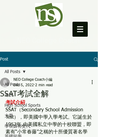
NEO College Coach
Post
All Posts
NEO College Coach小編
All Posts
Dec 5, 2022
2 min read
SSAT考試全解
考試
考試介紹
High School Sports
SSAT（Secondary School Admission 
大學
Test），即美國中學入學考試。它誕生於
1957年,由美國私立中學的十校聯盟，即
學長姊有交代
素有“小常春藤”之稱的十所優質著名學
英國留學