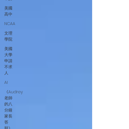
美國
高中
NCAA
文理
學院
美國
大學
申請
不求
人
AI
《Audrey
老師
的八
分鐘
家長
答
疑》