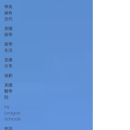
學長
姊有
交代
英國
留學
留學
生活
直播
分享
規劃
美國
醫學
院
Ivy
League
Schools
申請