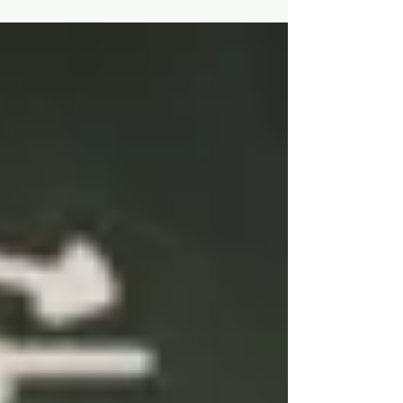
Reading & Writing：740–780 很多家長看到
後，第一個反應都是：「孩子 SAT 還要再高
一點。」 但 MIT 官網一直強調一句話：MIT
錄取的是人，不是分數。 很多人以為，這是
在安慰分數不夠高的學生。我反而覺得，這是
在提醒分數已經很高的學生。如果孩子數學已
經 770，甚至 760；閱讀已經 760，甚至
730，再加上 GPA 很漂亮、AP 成績也很好，
其他條件都不錯，接下來，就不要一直糾結還
能不能再多考幾分。 真正該開始思考的是：
招生官為什麼要選你？ 最近，我的 Podcast
收到非常多有關 SAT、ACT 的問題。最常被
問的就是：「老師，要不要再考一次？」 我
的回答幾乎都一樣。如果孩子多了 20 分，他
的申請會變得更有特色嗎？很多時候，答案是
不會。 招生官看完孩子的申請，把資料放下
來之後，腦海裡會留下什麼？如果只記得：
「這個學生 SAT 很高。」那其實很危險。 因
為申請 MIT，SAT、ACT 很高的學生