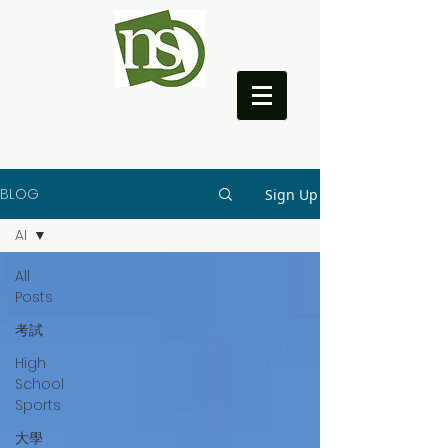
NEO College Coach
BLOG
Sign Up
AI
All
Posts
考試
High
School
Sports
大學